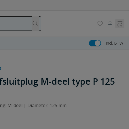
incl. BTW
s
sluitplug M-deel type P 125
ting: M-deel | Diameter: 125 mm