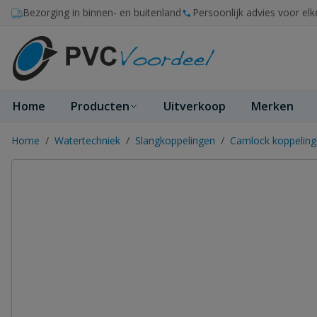
Ga naar de inhoud
Bezorging in binnen- en buitenland
Persoonlijk advies voor elk
Home
Producten
Uitverkoop
Merken
Home
/
Watertechniek
/
Slangkoppelingen
/
Camlock koppelin