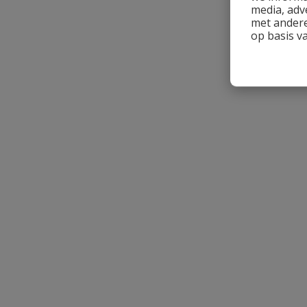
media, adv
met andere
op basis v