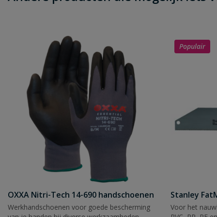
Populair
OXXA Nitri-Tech 14-690 handschoenen
Stanley Fa
Werkhandschoenen voor goede bescherming
Voor het nauwk
van je handen bij diverse werkzaamheden.
PVC, PP, PE en