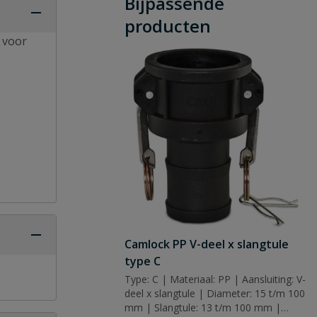
Bijpassende
producten
t voor
Camlock PP V-deel x slangtule
type C
Type: C | Materiaal: PP | Aansluiting: V-
deel x slangtule | Diameter: 15 t/m 100
mm | Slangtule: 13 t/m 100 mm |