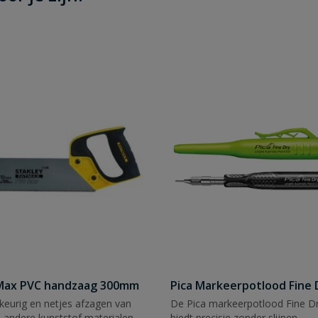
tMax PVC handzaag 300mm
Pica Markeerpotlood Fine 
eurig en netjes afzagen van
De Pica markeerpotlood Fine Dr
 andere kunststof materialen.
biedt precisie zonder slijpen.