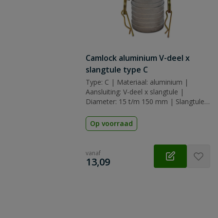
Camlock aluminium V-deel x
slangtule type C
Type: C | Materiaal: aluminium |
Aansluiting: V-deel x slangtule |
Diameter: 15 t/m 150 mm | Slangtule:
13 t/m 150 mm | Afdichting: nbr
(nitrilrubber)
Op voorraad
vanaf
€
13,09