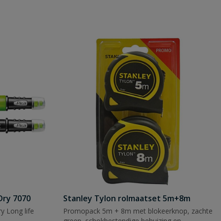
Dry 7070
Stanley Tylon rolmaatset 5m+8m
y Long life
Promopack 5m + 8m met blokeerknop, zachte
greep, schokbestendige behuizing en