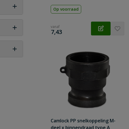
Afdichting: nbr (nitrilrubber)
Op voorraad
vanaf
€
7,43
 vraag
Camlock PP snelkoppeling M-
deel x binnendraad type A