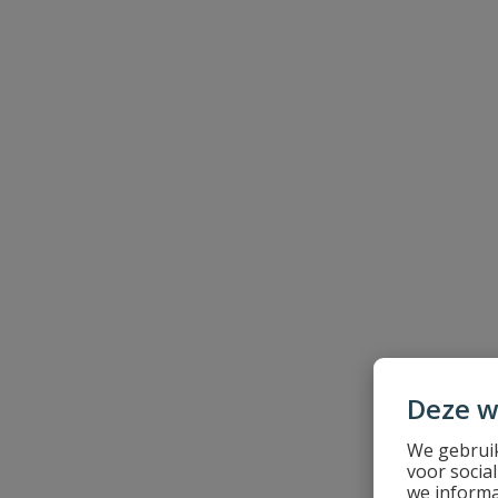
Naam
Samenvatting
Beoordeling
Beoordeling versturen
Deze w
We gebruik
voor socia
we informa