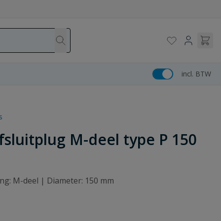
incl. BTW
s
sluitplug M-deel type P 150
ting: M-deel | Diameter: 150 mm