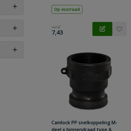
Afdichting: nbr (nitrilrubber)
Op voorraad
vanaf
€
7,43
 vraag
Camlock PP snelkoppeling M-
deel x binnendraad type A