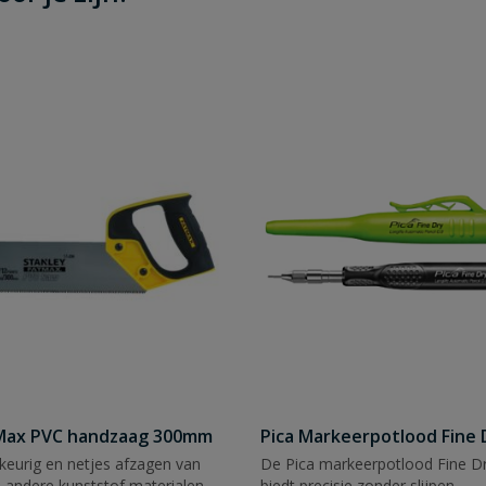
tMax PVC handzaag 300mm
Pica Markeerpotlood Fine 
eurig en netjes afzagen van
De Pica markeerpotlood Fine Dr
 andere kunststof materialen.
biedt precisie zonder slijpen.