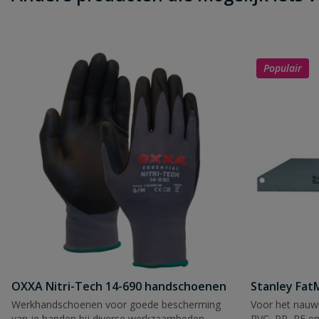
Populair
OXXA Nitri-Tech 14-690 handschoenen
Stanley Fa
Werkhandschoenen voor goede bescherming
Voor het nauwk
van je handen bij diverse werkzaamheden.
PVC, PP, PE en