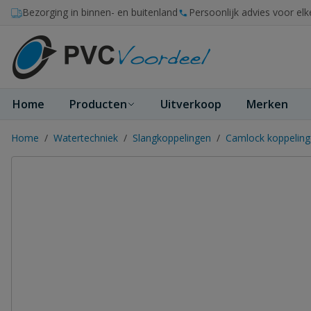
Ga naar de inhoud
Bezorging in binnen- en buitenland
Persoonlijk advies voor elk
Home
Producten
Uitverkoop
Merken
Home
/
Watertechniek
/
Slangkoppelingen
/
Camlock koppelin