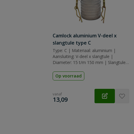
Camlock aluminium V-deel x
slangtule type C
Type: C | Materiaal: aluminium |
Aansluiting: V-deel x slangtule |
Diameter: 15 t/m 150 mm | Slangtule:
13 t/m 150 mm | Afdichting: nbr
(nitrilrubber)
Op voorraad
vanaf
€
13,09