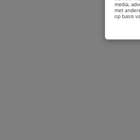
media, adv
met andere
op basis v