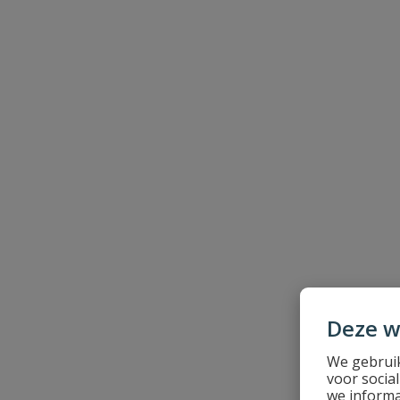
Naam
Samenvatting
Beoordeling
Beoordeling versturen
Deze w
We gebruik
voor socia
we informa