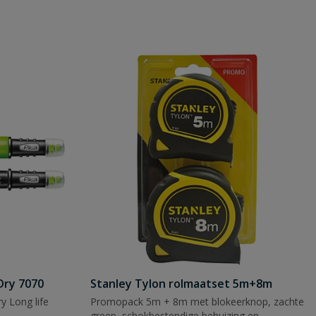
Dry 7070
Stanley Tylon rolmaatset 5m+8m
y Long life
Promopack 5m + 8m met blokeerknop, zachte
greep, schokbestendige behuizing en