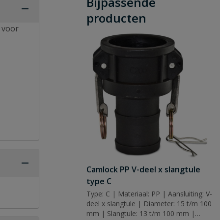
Bijpassende
producten
t voor
Camlock PP V-deel x slangtule
type C
Type: C | Materiaal: PP | Aansluiting: V-
deel x slangtule | Diameter: 15 t/m 100
mm | Slangtule: 13 t/m 100 mm |