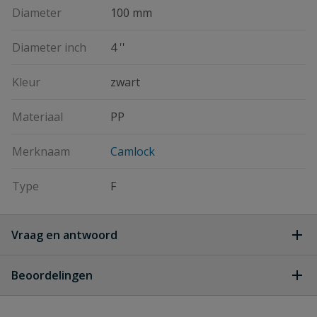
Diameter
100 mm
Diameter inch
4 ''
Kleur
zwart
Materiaal
PP
Merknaam
Camlock
Type
F
Vraag en antwoord
Geen vragen
Beoordelingen
Heb je zelf ook een vraag over