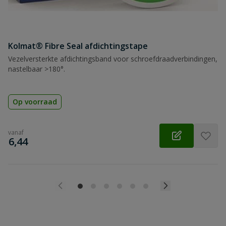
Kolmat® Fibre Seal afdichtingstape
Vezelversterkte afdichtingsband voor schroefdraadverbindingen,
nastelbaar >180°.
Op voorraad
vanaf
€
6,44