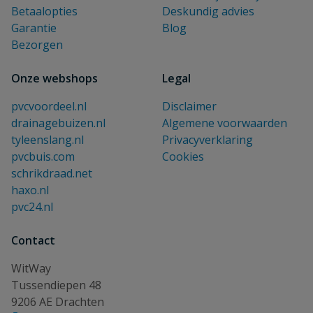
Betaalopties
Deskundig advies
Garantie
Blog
Bezorgen
Onze webshops
Legal
pvcvoordeel.nl
Disclaimer
drainagebuizen.nl
Algemene voorwaarden
tyleenslang.nl
Privacyverklaring
pvcbuis.com
Cookies
schrikdraad.net
haxo.nl
pvc24.nl
Contact
WitWay
Tussendiepen 48
9206 AE Drachten