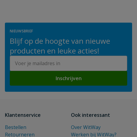
NIEUWSBRIEF
Blijf op de hoogte van nieuwe
producten en leuke acties!
E-mailadres
Inschrijven
Klantenservice
Ook interessant
Bestellen
Over WitWay
Retourneren
Werken bij WitWay?