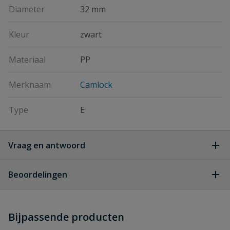
Diameter
32 mm
Kleur
zwart
Materiaal
PP
Merknaam
Camlock
Type
E
Vraag en antwoord
Geen vragen
Beoordelingen
Heb je zelf ook een vraag over
Stel jouw
Bijpassende producten
Schrijf zelf een beoordeling
vraag
dit product?