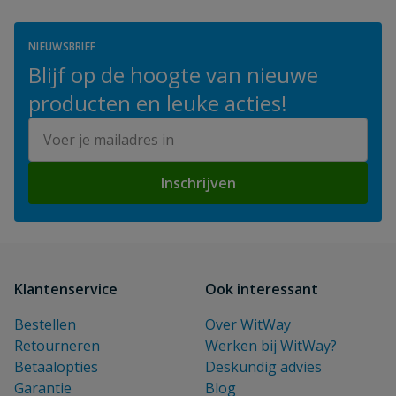
NIEUWSBRIEF
Blijf op de hoogte van nieuwe
producten en leuke acties!
E-mailadres
Inschrijven
Klantenservice
Ook interessant
Bestellen
Over WitWay
Retourneren
Werken bij WitWay?
Betaalopties
Deskundig advies
Garantie
Blog