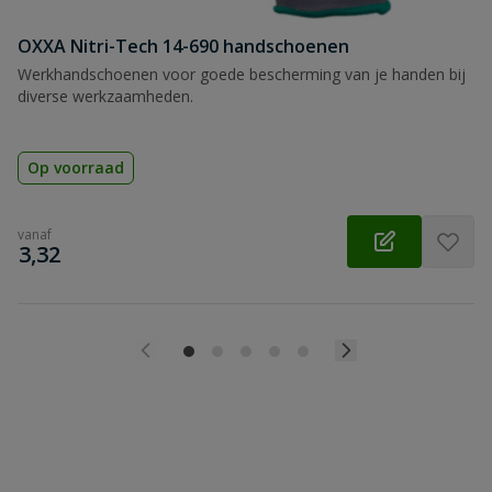
OXXA Nitri-Tech 14-690 handschoenen
Werkhandschoenen voor goede bescherming van je handen bij
diverse werkzaamheden.
Op voorraad
vanaf
€
3,32