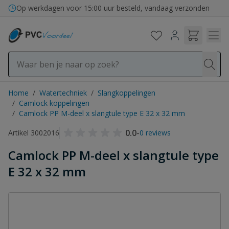
Ga naar de inhoud
Op werkdagen voor 15:00 uur besteld, vandaag verzonden
Home
/
Watertechniek
/
Slangkoppelingen
/
Camlock koppelingen
/
Camlock PP M-deel x slangtule type E 32 x 32 mm
0.0
-
Artikel 3002016
0 reviews
Camlock PP M-deel x slangtule type
E 32 x 32 mm