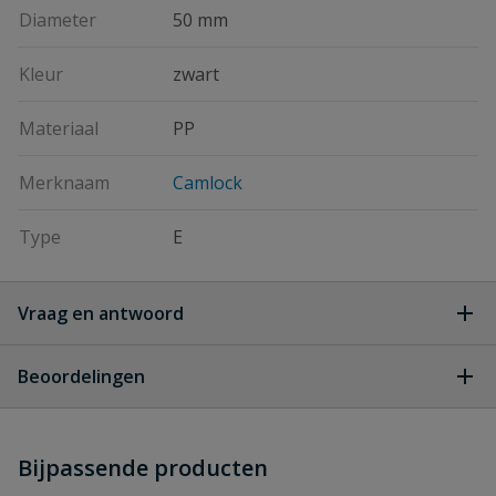
Diameter
50 mm
Kleur
zwart
Materiaal
PP
Merknaam
Camlock
Type
E
Vraag en antwoord
Geen vragen
Beoordelingen
Heb je zelf ook een vraag over
Stel jouw
Bijpassende producten
Schrijf zelf een beoordeling
vraag
dit product?