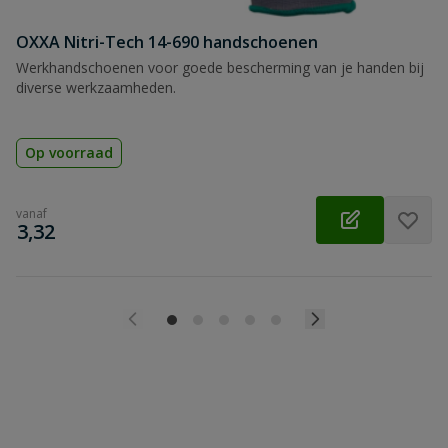
OXXA Nitri-Tech 14-690 handschoenen
Werkhandschoenen voor goede bescherming van je handen bij
diverse werkzaamheden.
Op voorraad
vanaf
€
3,32