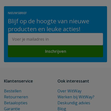
NIEUWSBRIEF
Blijf op de hoogte van nieuwe
producten en leuke acties!
E-mailadres
Inschrijven
Klantenservice
Ook interessant
Bestellen
Over WitWay
Retourneren
Werken bij WitWay?
Betaalopties
Deskundig advies
Garantie
Blog