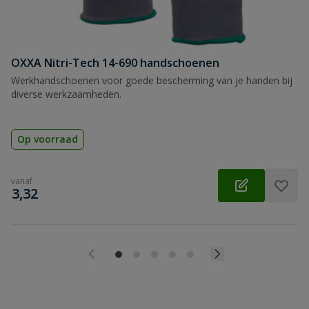
OXXA Nitri-Tech 14-690 handschoenen
Werkhandschoenen voor goede bescherming van je handen bij
diverse werkzaamheden.
Op voorraad
vanaf
€
3,32