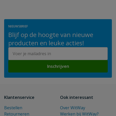
NIEUWSBRIEF
Blijf op de hoogte van nieuwe
producten en leuke acties!
E-mailadres
Inschrijven
Klantenservice
Ook interessant
Bestellen
Over WitWay
Retourneren
Werken bij WitWay?