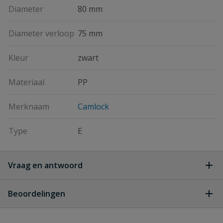
Diameter
80 mm
Diameter verloop
75 mm
Kleur
zwart
Materiaal
PP
Merknaam
Camlock
Type
E
Vraag en antwoord
Geen vragen
Beoordelingen
Heb je zelf ook een vraag over