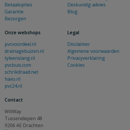
Betaalopties
Deskundig advies
Garantie
Blog
Bezorgen
Onze webshops
Legal
pvcvoordeel.nl
Disclaimer
drainagebuizen.nl
Algemene voorwaarden
tyleenslang.nl
Privacyverklaring
pvcbuis.com
Cookies
schrikdraad.net
haxo.nl
pvc24.nl
Contact
WitWay
Tussendiepen 48
9206 AE Drachten