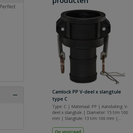
producten
Perfect
Camlock PP V-deel x slangtule
type C
Type: C | Materiaal: PP | Aansluiting: V-
deel x slangtule | Diameter: 15 t/m 100
mm | Slangtule: 13 t/m 100 mm |
Afdichting: nbr (nitrilrubber)
Op voorraad