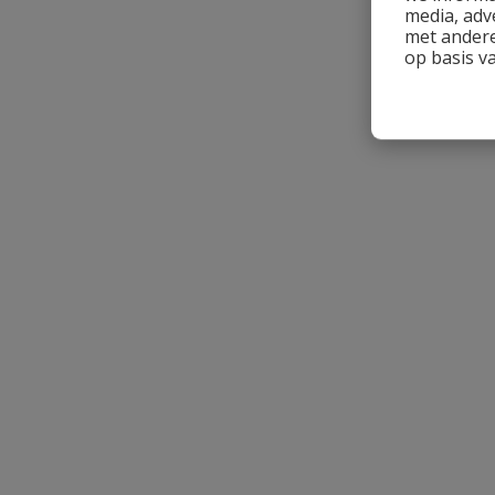
media, adv
met andere
op basis v