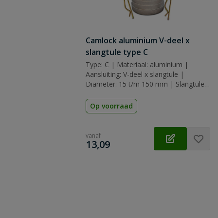
Camlock aluminium V-deel x
slangtule type C
Type: C | Materiaal: aluminium |
Aansluiting: V-deel x slangtule |
Diameter: 15 t/m 150 mm | Slangtule:
13 t/m 150 mm | Afdichting: nbr
(nitrilrubber)
Op voorraad
vanaf
€
13,09