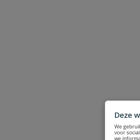
Naam
Samenvatting
Beoordeling
Beoordeling versturen
Deze w
We gebruik
voor socia
we informa