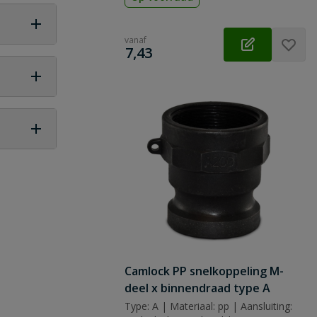
vanaf
€
7,43
 vraag
Camlock PP snelkoppeling M-
deel x binnendraad type A
Type: A | Materiaal: pp | Aansluiting: