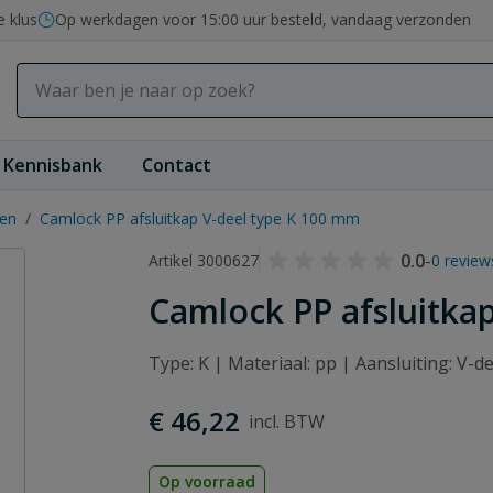
e klus
Op werkdagen voor 15:00 uur besteld, vandaag verzonden
Kennisbank
Contact
gen
/
Camlock PP afsluitkap V-deel type K 100 mm
0.0
-
Artikel 3000627
0 review
Camlock PP afsluitka
Type: K | Materiaal: pp | Aansluiting: V-d
€ 46,22
Op voorraad