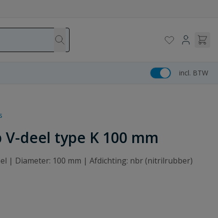
incl. BTW
s
p V-deel type K 100 mm
eel | Diameter: 100 mm | Afdichting: nbr (nitrilrubber)