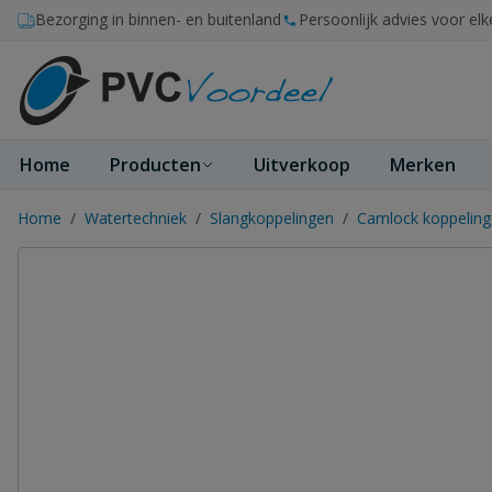
Ga naar de inhoud
Bezorging in binnen- en buitenland
Persoonlijk advies voor elk
Home
Producten
Uitverkoop
Merken
Home
/
Watertechniek
/
Slangkoppelingen
/
Camlock koppelin