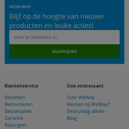
NIEUWSBRIEF
Blijf op de hoogte van nieuwe
producten en leuke acties!
E-mailadres
Inschrijven
Klantenservice
Ook interessant
Bestellen
Over WitWay
Retourneren
Werken bij WitWay?
Betaalopties
Deskundig advies
Garantie
Blog
Bezorgen