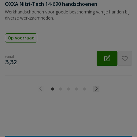
OXXA Nitri-Tech 14-690 handschoenen
Werkhandschoenen voor goede bescherming van je handen bij
diverse werkzaamheden.
Op voorraad
vanaf
€
3,32