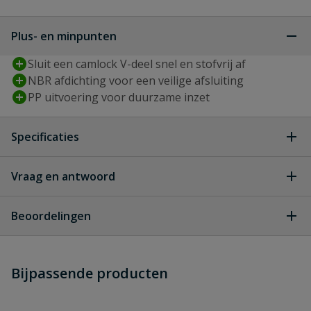
Plus- en minpunten
Sluit een camlock V-deel snel en stofvrij af
NBR afdichting voor een veilige afsluiting
PP uitvoering voor duurzame inzet
Specificaties
Type aansluiting
camlock v-deel
Vraag en antwoord
Geen vragen
Diameter
15 mm
Beoordelingen
Materiaal
PP
Heb je zelf ook een vraag over
Stel jouw
Bijpassende producten
Schrijf zelf een beoordeling
vraag
dit product?
Materiaal
NBR
afdichting
Je beoordeelt:
Camlock PP afsluitkap V-deel type K