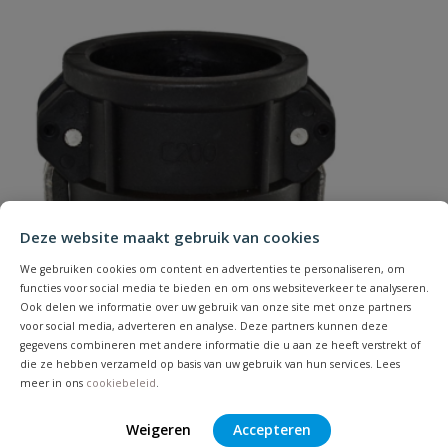
15 mm
Merknaam
Camlock
Uw waardering:
Type
K
Naam
Deze website maakt gebruik van cookies
We gebruiken cookies om content en advertenties te personaliseren, om
Samenvatting
functies voor social media te bieden en om ons websiteverkeer te analyseren.
Ook delen we informatie over uw gebruik van onze site met onze partners
voor social media, adverteren en analyse. Deze partners kunnen deze
gegevens combineren met andere informatie die u aan ze heeft verstrekt of
Beoordeling
die ze hebben verzameld op basis van uw gebruik van hun services. Lees
meer in ons
cookiebeleid
.
Weigeren
Accepteren