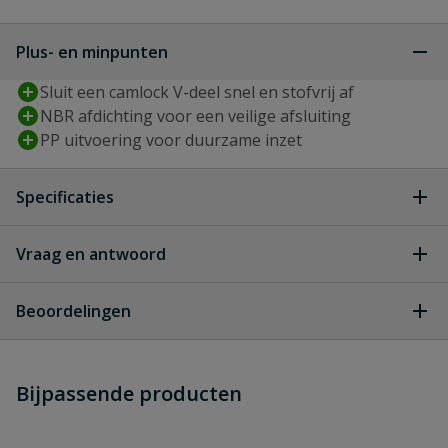
Plus- en minpunten
Sluit een camlock V-deel snel en stofvrij af
NBR afdichting voor een veilige afsluiting
PP uitvoering voor duurzame inzet
Specificaties
Type aansluiting
camlock v-deel
Vraag en antwoord
Geen vragen
Diameter
80 mm
Beoordelingen
Materiaal
PP
Heb je zelf ook een vraag over
Stel jouw
Bijpassende producten
Schrijf zelf een beoordeling
vraag
dit product?
Materiaal
NBR
afdichting
Je beoordeelt:
Camlock PP afsluitkap V-deel type K