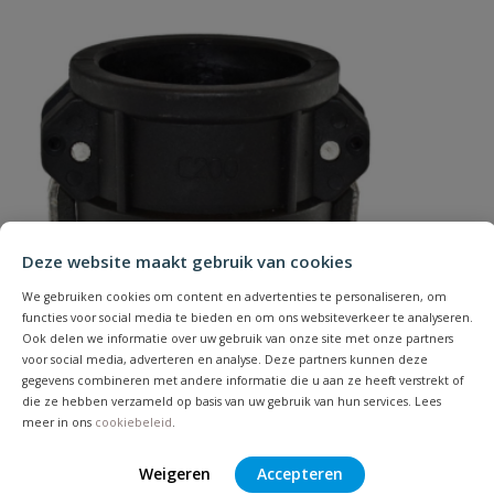
80 mm
Merknaam
Camlock
Uw waardering:
Type
K
Naam
Deze website maakt gebruik van cookies
We gebruiken cookies om content en advertenties te personaliseren, om
Samenvatting
functies voor social media te bieden en om ons websiteverkeer te analyseren.
Ook delen we informatie over uw gebruik van onze site met onze partners
voor social media, adverteren en analyse. Deze partners kunnen deze
gegevens combineren met andere informatie die u aan ze heeft verstrekt of
Beoordeling
die ze hebben verzameld op basis van uw gebruik van hun services. Lees
meer in ons
cookiebeleid
.
Weigeren
Accepteren