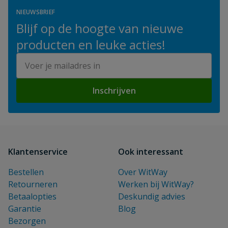
NIEUWSBRIEF
Blijf op de hoogte van nieuwe
producten en leuke acties!
E-mailadres
Inschrijven
Klantenservice
Ook interessant
Bestellen
Over WitWay
Retourneren
Werken bij WitWay?
Betaalopties
Deskundig advies
Garantie
Blog
Bezorgen