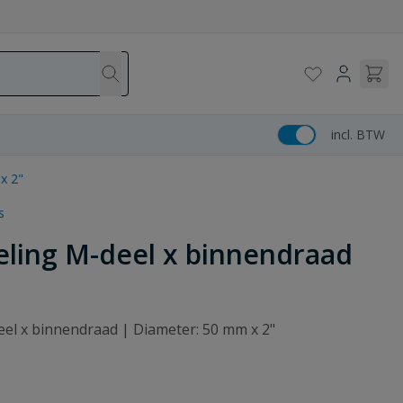
incl. BTW
x 2"
s
eling M-deel x binnendraad
deel x binnendraad | Diameter: 50 mm x 2"