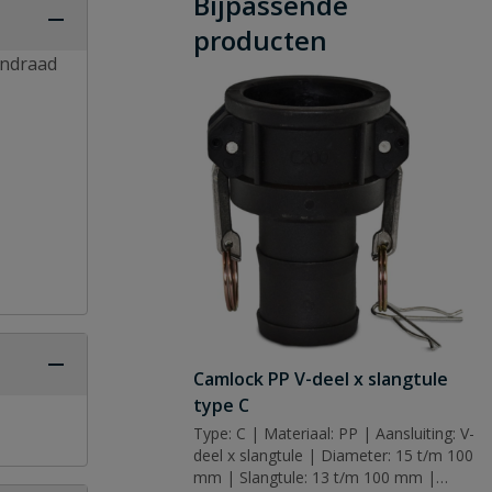
Bijpassende
producten
endraad
Camlock PP V-deel x slangtule
type C
Type: C | Materiaal: PP | Aansluiting: V-
deel x slangtule | Diameter: 15 t/m 100
mm | Slangtule: 13 t/m 100 mm |