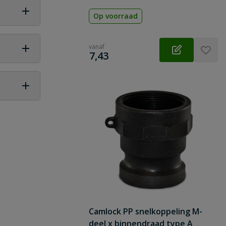
Afdichting: nbr (nitrilrubber)
Op voorraad
vanaf
€
7,43
 vraag
Camlock PP snelkoppeling M-
deel x binnendraad type A