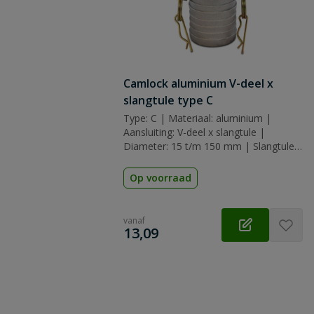
Camlock aluminium V-deel x
slangtule type C
Type: C | Materiaal: aluminium |
Aansluiting: V-deel x slangtule |
Diameter: 15 t/m 150 mm | Slangtule:
13 t/m 150 mm | Afdichting: nbr
(nitrilrubber)
Op voorraad
vanaf
€
13,09