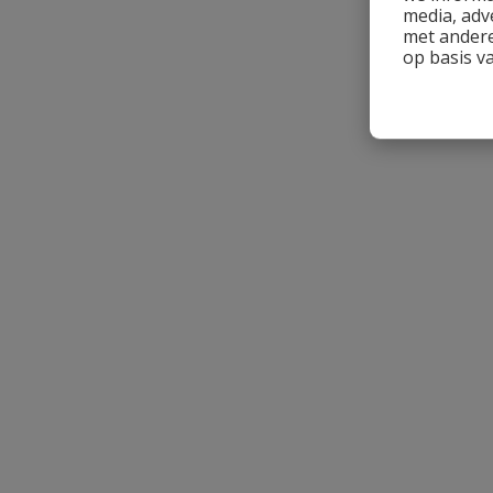
media, adv
met andere
op basis v