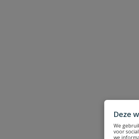
Naam
Samenvatting
Beoordeling
Beoordeling versturen
Deze w
We gebruik
voor socia
we informa