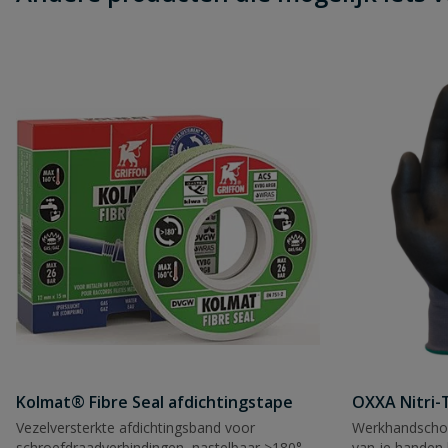
Kolmat® Fibre Seal afdichtingstape
OXXA Nitri-
Vezelversterkte afdichtingsband voor
Werkhandscho
schroefdraadverbindingen, nastelbaar >180°.
van je handen 