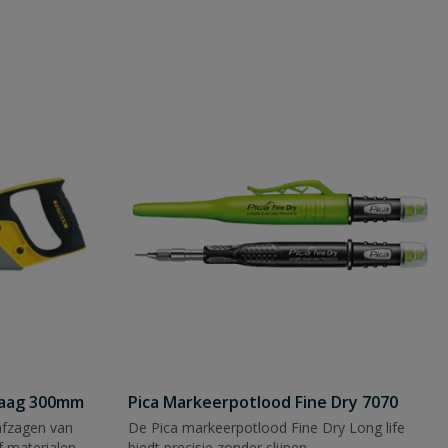
zaag 300mm
Pica Markeerpotlood Fine Dry 7070
afzagen van
De Pica markeerpotlood Fine Dry Long life
 materialen.
biedt precisie zonder slijpen.