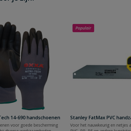
Populair
Tech 14-690 handschoenen
Stanley FatMax PVC hand
enen voor goede bescherming
Voor het nauwkeurig en netjes 
bij diverse werkzaamheden.
PVC, PP, PE en andere kunststof