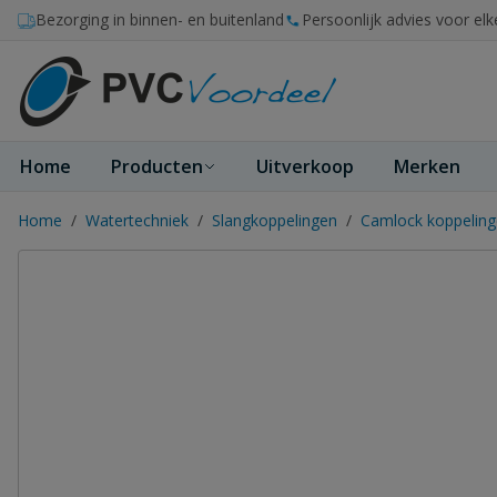
Ga naar de inhoud
Bezorging in binnen- en buitenland
Persoonlijk advies voor elk
Home
Producten
Uitverkoop
Merken
Home
/
Watertechniek
/
Slangkoppelingen
/
Camlock koppelin