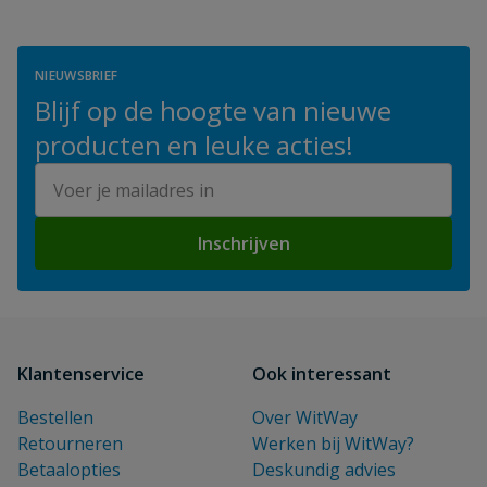
NIEUWSBRIEF
Blijf op de hoogte van nieuwe
producten en leuke acties!
E-mailadres
Inschrijven
Klantenservice
Ook interessant
Bestellen
Over WitWay
Retourneren
Werken bij WitWay?
Betaalopties
Deskundig advies