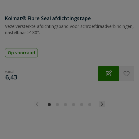
Kolmat® Fibre Seal afdichtingstape
Vezelversterkte afdichtingsband voor schroefdraadverbindingen,
nastelbaar >180°.
Op voorraad
vanaf
€
6,43