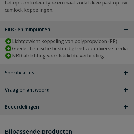
Let op: controleer type en maat zodat deze past op uw
camlock koppelingen.
Plus- en minpunten
Lichtgewicht koppeling van polypropyleen (PP)
Goede chemische bestendigheid voor diverse media
NBR afdichting voor lekdichte verbinding
Specificaties
Type aansluiting
binnendraad, camlock v-deel
Vraag en antwoord
Geen vragen
Diameter
20 mm
Beoordelingen
Diameter inch
3/4 ''
Heb je zelf ook een vraag over
Stel jouw
Bijpassende producten
Schrijf zelf een beoordeling
vraag
dit product?
Materiaal
PP