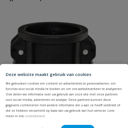
Je beoordeelt:
Camlock PP snelkoppeling V-deel x
Materiaal
NBR
binnendraad type D 20 mm x 3/4"
afdichting
Uw waardering:
Merknaam
Camlock
Type
D
Deze website maakt gebruik van cookies
Naam
We gebruiken cookies om content en advertenties te personaliseren, om
functies voor social media te bieden en om ons websiteverkeer te analyseren.
Ook delen we informatie over uw gebruik van onze site met onze partners
Samenvatting
voor social media, adverteren en analyse. Deze partners kunnen deze
gegevens combineren met andere informatie die u aan ze heeft verstrekt of
die ze hebben verzameld op basis van uw gebruik van hun services. Lees
Beoordeling
meer in ons
cookiebeleid
.