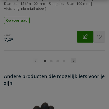
Diameter: 15 t/m 100 mm | Slangtule: 13 t/m 100 mm |
Afdichting: nbr (nitrilrubber)
Op voorraad
vanaf
€
7,43
Andere producten die mogelijk iets voor je
zijn!