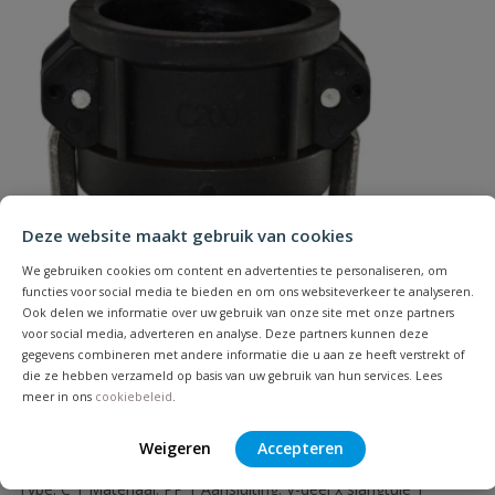
Uw waardering:
Naam
Deze website maakt gebruik van cookies
Samenvatting
We gebruiken cookies om content en advertenties te personaliseren, om
functies voor social media te bieden en om ons websiteverkeer te analyseren.
Ook delen we informatie over uw gebruik van onze site met onze partners
Beoordeling
voor social media, adverteren en analyse. Deze partners kunnen deze
gegevens combineren met andere informatie die u aan ze heeft verstrekt of
die ze hebben verzameld op basis van uw gebruik van hun services. Lees
meer in ons
cookiebeleid
.
Weigeren
Accepteren
Camlock PP V-deel x slangtule type C
Beoordeling versturen
Type: C | Materiaal: PP | Aansluiting: V-deel x slangtule |