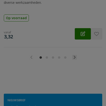
diverse werkzaamheden.
Op voorraad
vanaf
€
3,32
NIEUWSBRIEF