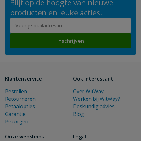
Blijf op de hoogte van nieuwe
producten en leuke acties!
E-mailadres
Inschrijven
Klantenservice
Ook interessant
Bestellen
Over WitWay
Retourneren
Werken bij WitWay?
Betaalopties
Deskundig advies
Garantie
Blog
Bezorgen
Onze webshops
Legal