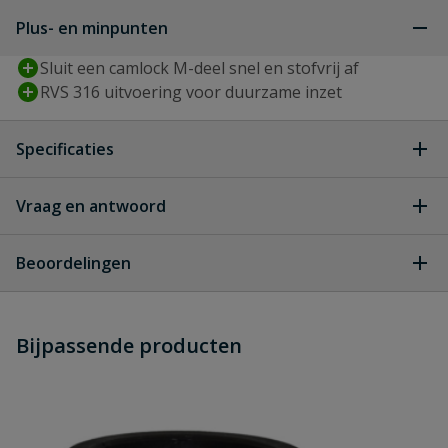
Plus- en minpunten
Sluit een camlock M-deel snel en stofvrij af
RVS 316 uitvoering voor duurzame inzet
Specificaties
Type aansluiting
camlock m-deel
Vraag en antwoord
Geen vragen
Diameter
15 mm
Beoordelingen
Materiaal
RVS 316
Heb je zelf ook een vraag over
Stel jouw
Bijpassende producten
Schrijf zelf een beoordeling
vraag
dit product?
Merknaam
Camlock
Je beoordeelt:
Camlock RVS afsluitplug M-deel type
Type
P
P 15 mm