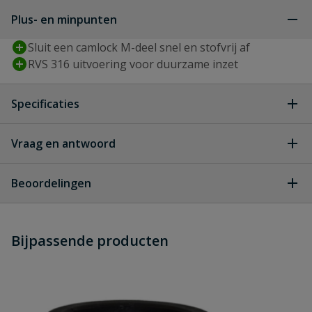
Plus- en minpunten
Sluit een camlock M-deel snel en stofvrij af
RVS 316 uitvoering voor duurzame inzet
Specificaties
Type aansluiting
camlock m-deel
Vraag en antwoord
Geen vragen
Diameter
25 mm
Beoordelingen
Materiaal
RVS 316
Heb je zelf ook een vraag over
Stel jouw
Bijpassende producten
Schrijf zelf een beoordeling
vraag
dit product?
Merknaam
Camlock
Je beoordeelt:
Camlock RVS afsluitplug M-deel type
Type
P
P 25 mm