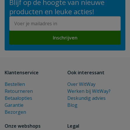
Blijf op de hoogte van nieuwe
producten en leuke acties!
E-mailadres
Inschrijven
Klantenservice
Ook interessant
Bestellen
Over WitWay
Retourneren
Werken bij WitWay?
Betaalopties
Deskundig advies
Garantie
Blog
Bezorgen
Onze webshops
Legal