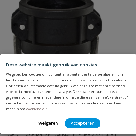
Uw waardering:
Naam
Deze website maakt gebruik van cookies
Samenvatting
We gebruiken cookies om content en advertenties te personaliseren, om
functies voor social media te bieden en om ons websiteverkeer te analyseren.
Ook delen we informatie over uw gebruik van onze site met onze partners
Beoordeling
voor social media, adverteren en analyse. Deze partners kunnen deze
gegevens combineren met andere informatie die u aan ze heeft verstrekt of
die ze hebben verzameld op basis van uw gebruik van hun services. Lees
meer in ons
cookiebeleid
.
Weigeren
Accepteren
Camlock PP V-deel x slangtule type C
Beoordeling versturen
Type: C | Materiaal: PP | Aansluiting: V-deel x slangtule |