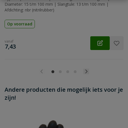
Diameter: 15 t/m 100 mm | Slangtule: 13 t/m 100 mm |
Afdichting: nbr (nitrilrubber)
Op voorraad
vanaf
€
7,43
Andere producten die mogelijk iets voor je
zijn!