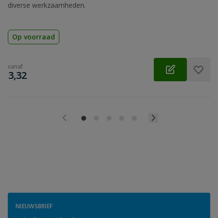
diverse werkzaamheden.
Op voorraad
vanaf
€
3,32
NIEUWSBRIEF