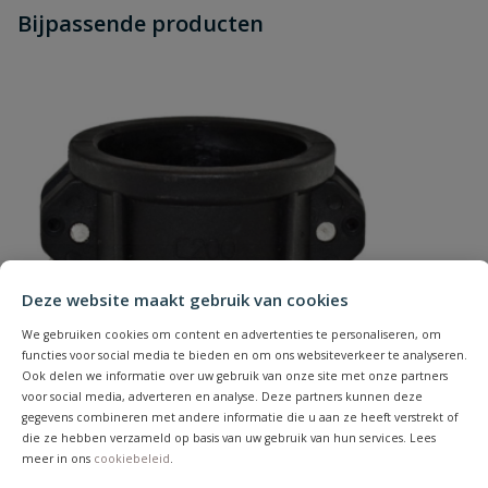
Stel jouw
Bijpassende producten
Schrijf zelf een beoordeling
vraag
dit product?
Materiaal
RVS 316
Je beoordeelt:
Camlock RVS snelkoppeling M-deel
Merknaam
Camlock
x binnendraad type A 65 mm x 2 1/2"
Type
A
Uw waardering:
Deze website maakt gebruik van cookies
Naam
We gebruiken cookies om content en advertenties te personaliseren, om
functies voor social media te bieden en om ons websiteverkeer te analyseren.
Ook delen we informatie over uw gebruik van onze site met onze partners
Samenvatting
voor social media, adverteren en analyse. Deze partners kunnen deze
gegevens combineren met andere informatie die u aan ze heeft verstrekt of
die ze hebben verzameld op basis van uw gebruik van hun services. Lees
meer in ons
cookiebeleid
.
Beoordeling