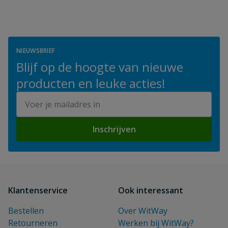
NIEUWSBRIEF
Blijf op de hoogte van nieuwe
producten en leuke acties!
E-mailadres
Inschrijven
Klantenservice
Ook interessant
Bestellen
Over WitWay
Retourneren
Werken bij WitWay?