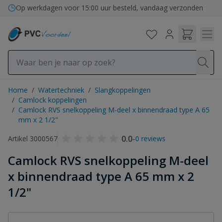
Ga naar de inhoud
Op werkdagen voor 15:00 uur besteld, vandaag verzonden
Home
/
Watertechniek
/
Slangkoppelingen
/
Camlock koppelingen
/
Camlock RVS snelkoppeling M-deel x binnendraad type A 65
mm x 2 1/2"
0.0
-
Artikel 3000567
0 reviews
Camlock RVS snelkoppeling M-deel
x binnendraad type A 65 mm x 2
1/2"