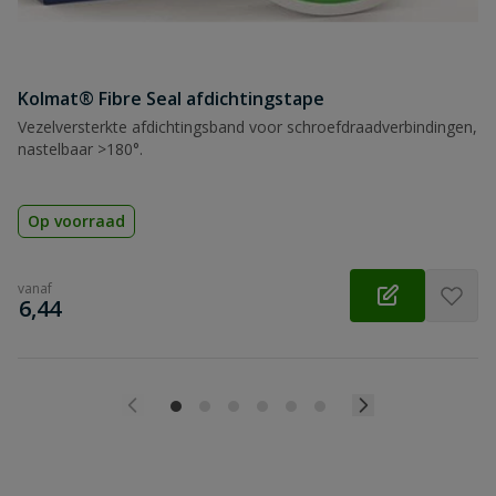
Kolmat® Fibre Seal afdichtingstape
Vezelversterkte afdichtingsband voor schroefdraadverbindingen,
nastelbaar >180°.
Op voorraad
vanaf
€
6,44