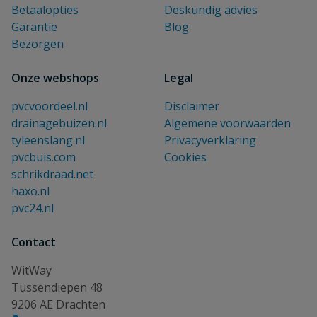
Betaalopties
Deskundig advies
Garantie
Blog
Bezorgen
Onze webshops
Legal
pvcvoordeel.nl
Disclaimer
drainagebuizen.nl
Algemene voorwaarden
tyleenslang.nl
Privacyverklaring
pvcbuis.com
Cookies
schrikdraad.net
haxo.nl
pvc24.nl
Contact
WitWay
Tussendiepen 48
9206 AE Drachten