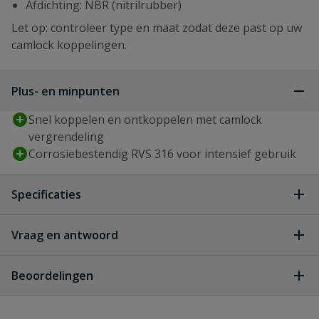
Afdichting: NBR (nitrilrubber)
Let op: controleer type en maat zodat deze past op uw
camlock koppelingen.
Plus- en minpunten
Snel koppelen en ontkoppelen met camlock
vergrendeling
Corrosiebestendig RVS 316 voor intensief gebruik
Specificaties
Type aansluiting
binnendraad, camlock m-deel
Vraag en antwoord
Geen vragen
Diameter
65 mm
Beoordelingen
Diameter inch
2 1/2 ''
Heb je zelf ook een vraag over