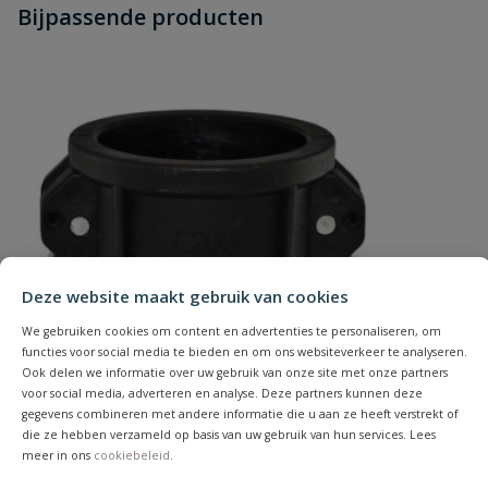
Stel jouw
Bijpassende producten
Schrijf zelf een beoordeling
vraag
dit product?
Materiaal
RVS 316
Je beoordeelt:
Camlock RVS snelkoppeling V-deel x
Materiaal
NBR
buitendraad type B 25 mm x 1"
afdichting
Uw waardering:
Merknaam
Camlock
Type
B
Deze website maakt gebruik van cookies
Naam
We gebruiken cookies om content en advertenties te personaliseren, om
functies voor social media te bieden en om ons websiteverkeer te analyseren.
Ook delen we informatie over uw gebruik van onze site met onze partners
Samenvatting
voor social media, adverteren en analyse. Deze partners kunnen deze
gegevens combineren met andere informatie die u aan ze heeft verstrekt of
die ze hebben verzameld op basis van uw gebruik van hun services. Lees
Beoordeling
meer in ons
cookiebeleid
.