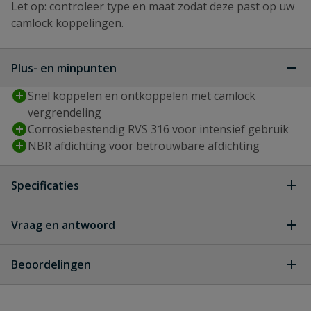
Let op: controleer type en maat zodat deze past op uw
camlock koppelingen.
Plus- en minpunten
Snel koppelen en ontkoppelen met camlock
vergrendeling
Corrosiebestendig RVS 316 voor intensief gebruik
NBR afdichting voor betrouwbare afdichting
Specificaties
Type aansluiting
buitendraad, camlock v-deel
Vraag en antwoord
Geen vragen
Diameter
25 mm
Beoordelingen
Diameter inch
1 ''
Heb je zelf ook een vraag over