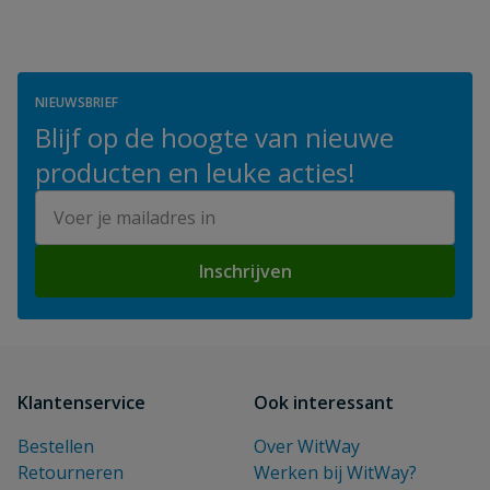
NIEUWSBRIEF
Blijf op de hoogte van nieuwe
producten en leuke acties!
E-mailadres
Inschrijven
Klantenservice
Ook interessant
Bestellen
Over WitWay
Retourneren
Werken bij WitWay?