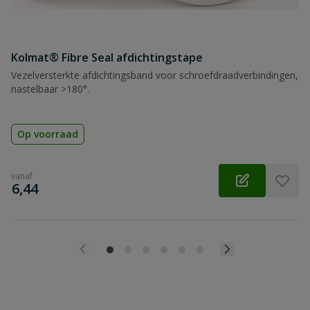
Kolmat® Fibre Seal afdichtingstape
Vezelversterkte afdichtingsband voor schroefdraadverbindingen,
nastelbaar >180°.
Op voorraad
vanaf
€
6,44