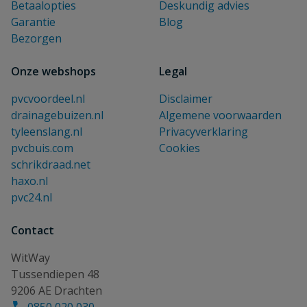
Betaalopties
Deskundig advies
Garantie
Blog
Bezorgen
Onze webshops
Legal
pvcvoordeel.nl
Disclaimer
drainagebuizen.nl
Algemene voorwaarden
tyleenslang.nl
Privacyverklaring
pvcbuis.com
Cookies
schrikdraad.net
haxo.nl
pvc24.nl
Contact
WitWay
Tussendiepen 48
9206 AE Drachten