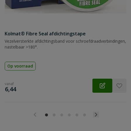
Kolmat® Fibre Seal afdichtingstape
Vezelversterkte afdichtingsband voor schroefdraadverbindingen,
nastelbaar >180°.
Op voorraad
vanaf
€
6,44