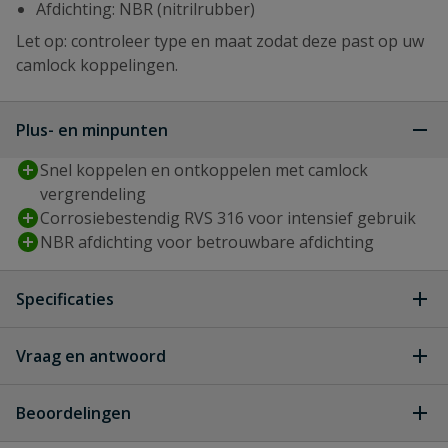
Afdichting: NBR (nitrilrubber)
Let op: controleer type en maat zodat deze past op uw
camlock koppelingen.
Plus- en minpunten
Snel koppelen en ontkoppelen met camlock
vergrendeling
Corrosiebestendig RVS 316 voor intensief gebruik
NBR afdichting voor betrouwbare afdichting
Specificaties
Type aansluiting
binnendraad, camlock v-deel
Vraag en antwoord
Geen vragen
Diameter
30 mm
Beoordelingen