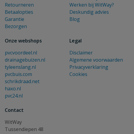
Retourneren
Werken bij WitWay?
Betaalopties
Deskundig advies
Garantie
Blog
Bezorgen
Onze webshops
Legal
pvcvoordeel.nl
Disclaimer
drainagebuizen.nl
Algemene voorwaarden
tyleenslang.nl
Privacyverklaring
pvcbuis.com
Cookies
schrikdraad.net
haxo.nl
pvc24.nl
Contact
WitWay
Tussendiepen 48