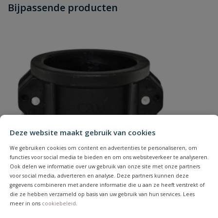
Stel jouw
Bijpassende producten
Schrijf zelf een beoordeling
vraag
dit product?
Materiaal
RVS 316
Je beoordeelt:
Camlock RVS snelkoppeling V-deel x
Materiaal
NBR
binnendraad type D 80 mm x 3"
afdichting
Uw waardering:
Merknaam
Camlock
Type
D
Deze website maakt gebruik van cookies
Naam
We gebruiken cookies om content en advertenties te personaliseren, om
functies voor social media te bieden en om ons websiteverkeer te analyseren.
Ook delen we informatie over uw gebruik van onze site met onze partners
Samenvatting
voor social media, adverteren en analyse. Deze partners kunnen deze
gegevens combineren met andere informatie die u aan ze heeft verstrekt of
die ze hebben verzameld op basis van uw gebruik van hun services. Lees
Beoordeling
meer in ons
cookiebeleid
.