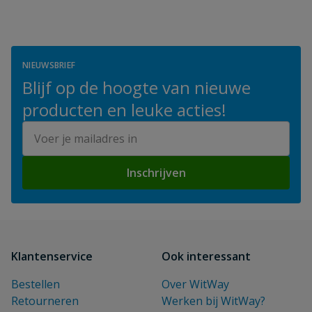
NIEUWSBRIEF
Blijf op de hoogte van nieuwe
producten en leuke acties!
E-mailadres
Inschrijven
Klantenservice
Ook interessant
Bestellen
Over WitWay
Retourneren
Werken bij WitWay?