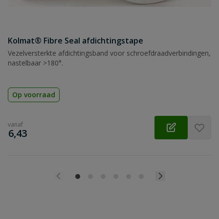
Kolmat® Fibre Seal afdichtingstape
Vezelversterkte afdichtingsband voor schroefdraadverbindingen,
nastelbaar >180°.
Op voorraad
vanaf
€
6,43