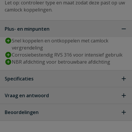
Let op: controleer type en maat zodat deze past op uw
camlock koppelingen.
Plus- en minpunten
Snel koppelen en ontkoppelen met camlock
vergrendeling
Corrosiebestendig RVS 316 voor intensief gebruik
NBR afdichting voor betrouwbare afdichting
Specificaties
Type aansluiting
binnendraad, camlock v-deel
Vraag en antwoord
Geen vragen
Diameter
80 mm
Beoordelingen
Diameter inch
3 ''
Heb je zelf ook een vraag over