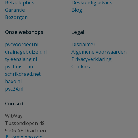
Betaalopties
Deskundig advies
Garantie
Blog
Bezorgen
Onze webshops
Legal
pvcvoordeel.nl
Disclaimer
drainagebuizen.nl
Algemene voorwaarden
tyleenslang.nl
Privacyverklaring
pvcbuis.com
Cookies
schrikdraad.net
haxo.nl
pvc24.nl
Contact
WitWay
Tussendiepen 48
9206 AE Drachten