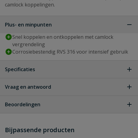
camlock koppelingen.
Plus- en minpunten
Snel koppelen en ontkoppelen met camlock
vergrendeling
Corrosiebestendig RVS 316 voor intensief gebruik
Specificaties
Type aansluiting
buitendraad, camlock m-deel
Vraag en antwoord
Geen vragen
Diameter
40 mm
Beoordelingen
Diameter inch
1 1/2 ''
Heb je zelf ook een vraag over
Stel jouw
Bijpassende producten
Schrijf zelf een beoordeling
vraag
dit product?
Materiaal
RVS 316