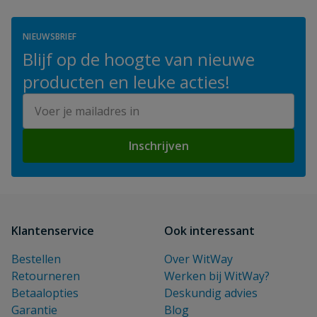
NIEUWSBRIEF
Blijf op de hoogte van nieuwe
producten en leuke acties!
E-mailadres
Inschrijven
Klantenservice
Ook interessant
Bestellen
Over WitWay
Retourneren
Werken bij WitWay?
Betaalopties
Deskundig advies
Garantie
Blog