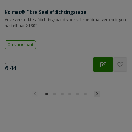
Kolmat® Fibre Seal afdichtingstape
Vezelversterkte afdichtingsband voor schroefdraadverbindingen,
nastelbaar >180°.
Op voorraad
vanaf
€
6,44