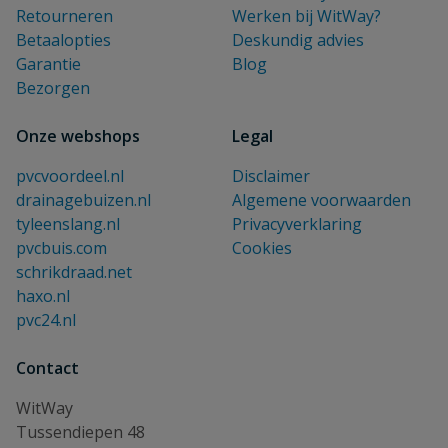
Retourneren
Werken bij WitWay?
Betaalopties
Deskundig advies
Garantie
Blog
Bezorgen
Onze webshops
Legal
pvcvoordeel.nl
Disclaimer
drainagebuizen.nl
Algemene voorwaarden
tyleenslang.nl
Privacyverklaring
pvcbuis.com
Cookies
schrikdraad.net
haxo.nl
pvc24.nl
Contact
WitWay
Tussendiepen 48