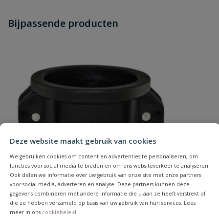
Heb je zelf ook een vraag over
Stel jouw
Bijpassende producten
Schrijf zelf een beoordeling
vraag
dit product?
Je beoordeelt:
Camlock PP V-deel x slangtule type
C 50 x 50 mm
Uw waardering:
Deze website maakt gebruik van cookies
We gebruiken cookies om content en advertenties te personaliseren, om
Naam
functies voor social media te bieden en om ons websiteverkeer te analyseren.
Ook delen we informatie over uw gebruik van onze site met onze partners
voor social media, adverteren en analyse. Deze partners kunnen deze
Samenvatting
gegevens combineren met andere informatie die u aan ze heeft verstrekt of
die ze hebben verzameld op basis van uw gebruik van hun services. Lees
meer in ons
cookiebeleid
.