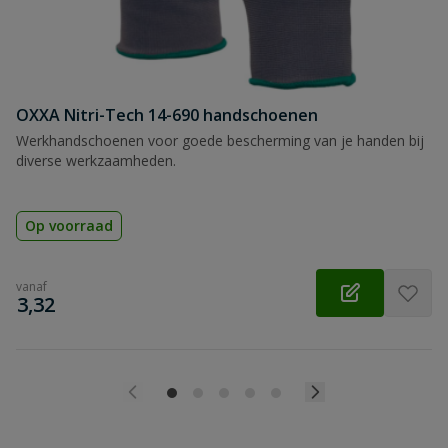
OXXA Nitri-Tech 14-690 handschoenen
Werkhandschoenen voor goede bescherming van je handen bij
diverse werkzaamheden.
Op voorraad
vanaf
€
3,32