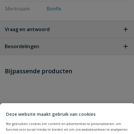
Merknaam
Bonfix
Vraag en antwoord
Geen vragen
Beoordelingen
Heb je zelf ook een vraag over
Stel jouw
Bijpassende producten
Schrijf zelf een beoordeling
vraag
dit product?
Je beoordeelt:
Bonfix buitenkraan Gardena
Uw waardering:
Deze website maakt gebruik van cookies
We gebruiken cookies om content en advertenties te personaliseren, om
functies voor social media te bieden en om ons websiteverkeer te analyseren.