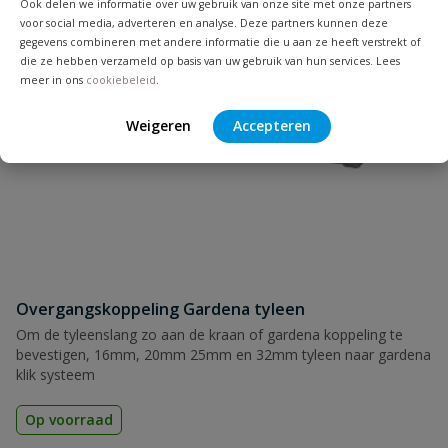
Ook delen we informatie over uw gebruik van onze site met onze partners
voor social media, adverteren en analyse. Deze partners kunnen deze
gegevens combineren met andere informatie die u aan ze heeft verstrekt of
Naam
die ze hebben verzameld op basis van uw gebruik van hun services. Lees
meer in ons
cookiebeleid
.
Samenvatting
Weigeren
Accepteren
Beoordeling
Beoordeling versturen
Overgangskoppeling Gardena tyleen
Om de tyleenslang zo aan de kraan of gardena koppeling te
bevestigen, 16mm, 20mm 25mm en 32mm tyleen naar gardena
klik systeem
Op voorraad