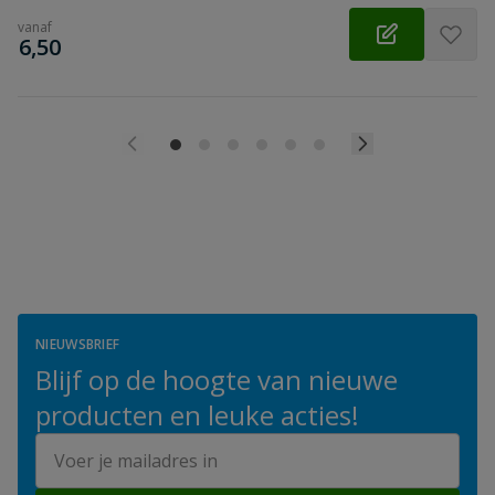
vanaf
€
6,50
NIEUWSBRIEF
Blijf op de hoogte van nieuwe
producten en leuke acties!
E-mailadres