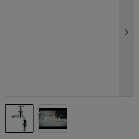
View larger image
View larger image