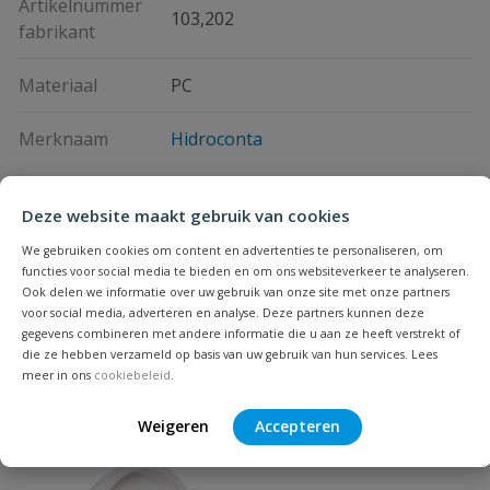
Artikelnummer
103,202
fabrikant
Materiaal
PC
Merknaam
Hidroconta
Vraag en antwoord
Deze website maakt gebruik van cookies
We gebruiken cookies om content en advertenties te personaliseren, om
Geen vragen
functies voor social media te bieden en om ons websiteverkeer te analyseren.
Beoordelingen
Ook delen we informatie over uw gebruik van onze site met onze partners
voor social media, adverteren en analyse. Deze partners kunnen deze
gegevens combineren met andere informatie die u aan ze heeft verstrekt of
Heb je zelf ook een vraag over
Stel jouw
die ze hebben verzameld op basis van uw gebruik van hun services. Lees
Bijpassende producten
Schrijf zelf een beoordeling
vraag
dit product?
meer in ons
cookiebeleid
.
Je beoordeelt:
Communicatiemodule IRIS voor
Weigeren
Accepteren
Hidroconta Atlantis & Triton watermeter