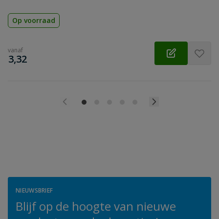
Op voorraad
vanaf
€
3,32
NIEUWSBRIEF
Blijf op de hoogte van nieuwe