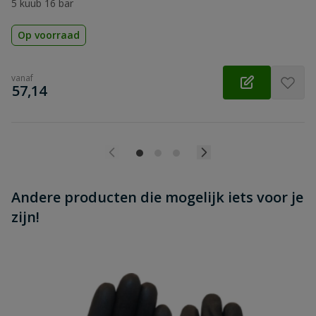
5 kuub 16 bar
Op voorraad
vanaf
€
57,14
Andere producten die mogelijk iets voor je
zijn!