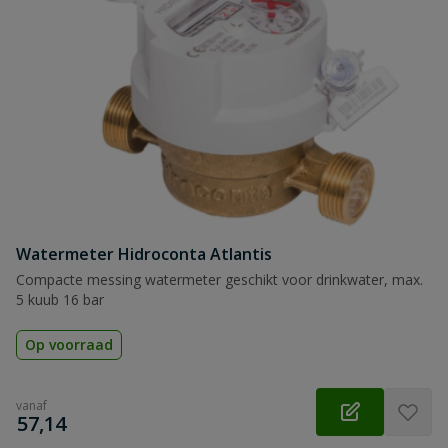
Naam
Samenvatting
Beoordeling
Watermeter Hidroconta Atlantis
Beoordeling versturen
Compacte messing watermeter geschikt voor drinkwater, max.
5 kuub 16 bar
Op voorraad
vanaf
€
57,14