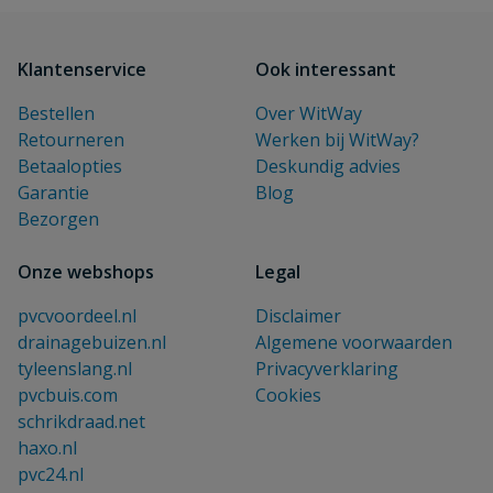
Klantenservice
Ook interessant
Bestellen
Over WitWay
Retourneren
Werken bij WitWay?
Betaalopties
Deskundig advies
Garantie
Blog
Bezorgen
Onze webshops
Legal
pvcvoordeel.nl
Disclaimer
drainagebuizen.nl
Algemene voorwaarden
tyleenslang.nl
Privacyverklaring
pvcbuis.com
Cookies
schrikdraad.net
haxo.nl
pvc24.nl