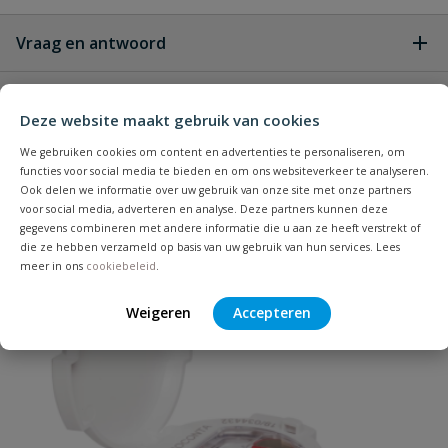
Vraag en antwoord
Geen vragen
Beoordelingen
Deze website maakt gebruik van cookies
We gebruiken cookies om content en advertenties te personaliseren, om
Heb je zelf ook een vraag over
Stel jouw
functies voor social media te bieden en om ons websiteverkeer te analyseren.
Bijpassende producten
Schrijf zelf een beoordeling
vraag
dit product?
Ook delen we informatie over uw gebruik van onze site met onze partners
voor social media, adverteren en analyse. Deze partners kunnen deze
Je beoordeelt:
Communicatiemodule IRIS voor
gegevens combineren met andere informatie die u aan ze heeft verstrekt of
Hidroconta Hidrojet watermeter
die ze hebben verzameld op basis van uw gebruik van hun services. Lees
meer in ons
cookiebeleid
.
Uw waardering:
Weigeren
Accepteren