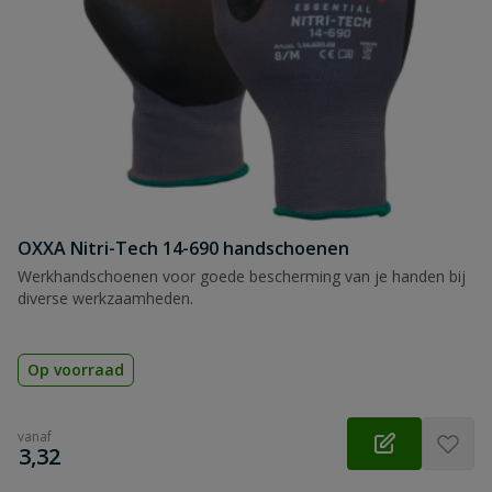
OXXA Nitri-Tech 14-690 handschoenen
Werkhandschoenen voor goede bescherming van je handen bij
diverse werkzaamheden.
Op voorraad
vanaf
€
3,32