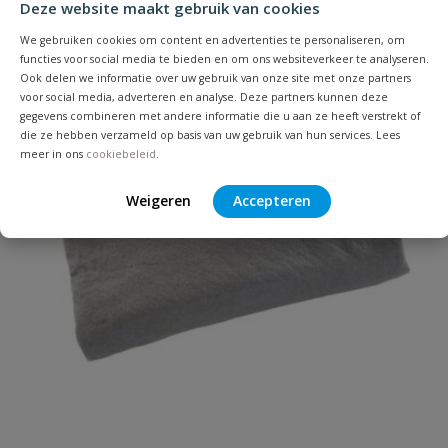
Deze website maakt gebruik van cookies
Uw waardering:
Populair
We gebruiken cookies om content en advertenties te personaliseren, om
functies voor social media te bieden en om ons websiteverkeer te analyseren.
Ook delen we informatie over uw gebruik van onze site met onze partners
voor social media, adverteren en analyse. Deze partners kunnen deze
gegevens combineren met andere informatie die u aan ze heeft verstrekt of
die ze hebben verzameld op basis van uw gebruik van hun services. Lees
meer in ons
cookiebeleid
.
Naam
Weigeren
Accepteren
Samenvatting
Beoordeling