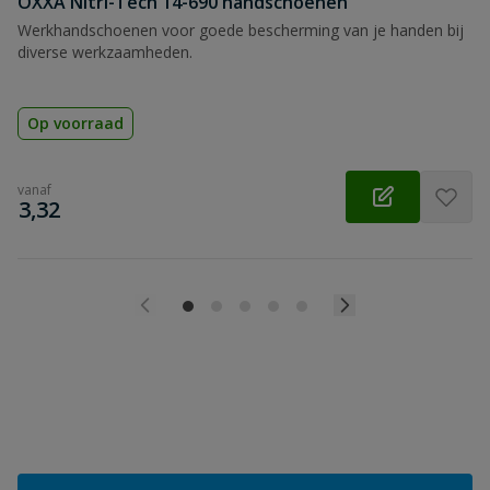
OXXA Nitri-Tech 14-690 handschoenen
Werkhandschoenen voor goede bescherming van je handen bij
diverse werkzaamheden.
Op voorraad
vanaf
€
3,32