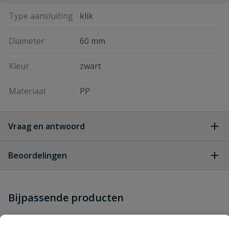
Type aansluiting
klik
Diameter
60 mm
Kleur
zwart
Materiaal
PP
Vraag en antwoord
Geen vragen
Beoordelingen
Heb je zelf ook een vraag over
Stel jouw
Bijpassende producten
Schrijf zelf een beoordeling
vraag
dit product?
Je beoordeelt:
Drainage afsluitkap 60 mm