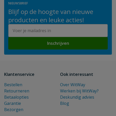
NIEUWSBRIEF
Blijf op de hoogte van nieuwe
producten en leuke acties!
E-mailadres
Inschrijven
Klantenservice
Ook interessant
Bestellen
Over WitWay
Retourneren
Werken bij WitWay?
Betaalopties
Deskundig advies
Garantie
Blog
Bezorgen