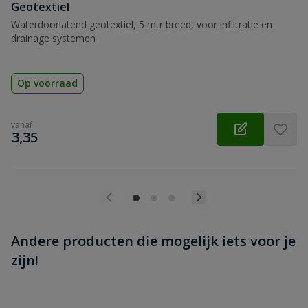
Beoordeling versturen
Geotextiel
Waterdoorlatend geotextiel, 5 mtr breed, voor infiltratie en
drainage systemen
Op voorraad
vanaf
€
3,35
Andere producten die mogelijk iets voor je
zijn!