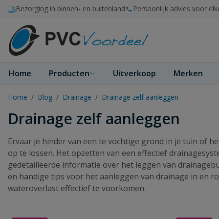
Ga naar de inhoud
Bezorging in binnen- en buitenland
Persoonlijk advies voor elk
Home
Producten
Uitverkoop
Merken
Home
/
Blog
/
Drainage
/
Drainage zelf aanleggen
Drainage zelf aanleggen
Ervaar je hinder van een te vochtige grond in je tuin o
op te lossen. Het opzetten van een effectief drainagesyst
gedetailleerde informatie over het leggen van drainagebu
en handige tips voor het aanleggen van drainage in en ro
wateroverlast effectief te voorkomen.