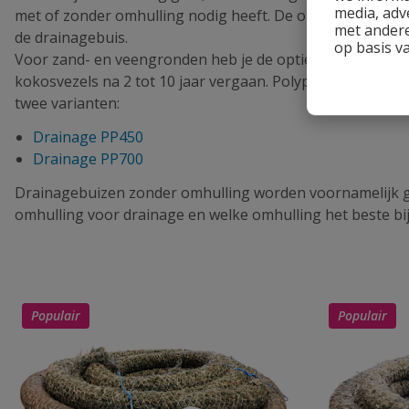
media, adv
met of zonder omhulling nodig heeft. De omhulling vormt
met andere
de drainagebuis.
op basis v
Voor zand- en veengronden heb je de optie om te kiezen
kokosvezels na 2 tot 10 jaar vergaan. Polypropyleenomhul
twee varianten:
Drainage PP450
Drainage PP700
Drainagebuizen zonder omhulling worden voornamelijk geb
omhulling voor drainage en welke omhulling het beste bij
Populair
Populair