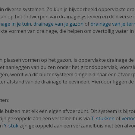
iverse systemen. Zo kun je bijvoorbeeld oppervlakte drai
ngaan op het ontwerpen van drainagesystemen en de diverse 
nage in je tuin
,
drainage van je gazon
of
drainage van je ter
te vormen van drainage, die helpen om overtollig water in 
ch plassen vormen op het gazon, is oppervlakte drainage de 
het aanleggen van buizen onder het grondoppervlak, voorzie
ngen, wordt via dit buizensysteem omgeleid naar een afvoer
meter afstand van de drainage te bevinden. Hierdoor liggen 
men:
nde buizen met elk een eigen afvoerpunt. Dit systeem is bijz
 zijn gekoppeld aan een verzamelbuis via
T-stukken
of
verlo
en
Y-stuk
zijn gekoppeld aan een verzamelbuis met één afvoerp