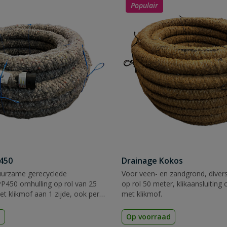
Populair
450
Drainage Kokos
uurzame gerecyclede
Voor veen- en zandgrond, diver
P450 omhulling op rol van 25
op rol 50 meter, klikaansluiting
t klikmof aan 1 zijde, ook per
met klikmof.
erkrijgbaar.
d
Op voorraad