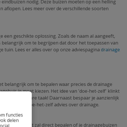
e eindbuizen nodig. Deze buizen moeten op een helling
en aflopen. Lees meer over de verschillende soorten
ge een geschikte oplossing. Zoals de naam al aangeeft,
s belangrijk om te begrijpen dat door het toepassen van
e tuin. Lees er alles over op onze adviespagina
drainage
 het belangrijk om te bepalen waar precies de drainage
gebuis je moet kiezen. Het idee van 'doe-het-zelf' klinkt
een goed haalbare taak! Daarnaast bespaar je aanzienlijk
oor praktisch doe-het-zelf advies over drainage.
om functies
Ook delen
ndt. Dit inzicht zal direct bepalen of je drainagebuizen
ocial