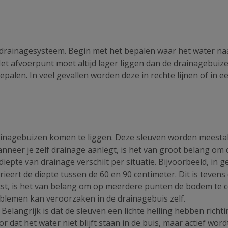
 drainagesysteem. Begin met het bepalen waar het water na
Het afvoerpunt moet altijd lager liggen dan de drainagebui
palen. In veel gevallen worden deze in rechte lijnen of in 
rainagebuizen komen te liggen. Deze sleuven worden meesta
neer je zelf drainage aanlegt, is het van groot belang om de
 diepte van drainage verschilt per situatie. Bijvoorbeeld, 
ieert de diepte tussen de 60 en 90 centimeter. Dit is teven
tst, is het van belang om op meerdere punten de bodem te 
oblemen kan veroorzaken in de drainagebuis zelf.
n. Belangrijk is dat de sleuven een lichte helling hebben rich
r dat het water niet blijft staan in de buis, maar actief word