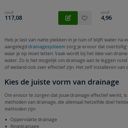
vanaf
vanaf
€
€
117,08
4,96
Heb je last van natte plekken in je tuin of blijft water n
aangelegd
drainagesysteem
zorg je ervoor dat overtollig
waar je op moet letten. Vaak wordt bij het idee van drain
water. Zo is het mogelijk om drainage aan te leggen ron
of weiland ook zeer effectief zijn. Het zelf installeren va
Kies de juiste vorm van drainage
Om ervoor te zorgen dat jouw drainage effectief werkt, is 
methoden van drainage, die allemaal hetzelfde doel hebb
methoden zijn:
Oppervlakte drainage
Ringdrainage