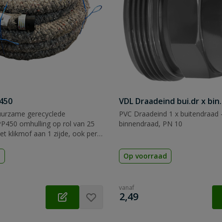
450
VDL Draadeind bui.dr x bin
uurzame gerecyclede
PVC Draadeind 1 x buitendraad -
P450 omhulling op rol van 25
binnendraad, PN 10
t klikmof aan 1 zijde, ook per
erkrijgbaar.
d
Op voorraad
vanaf
€
2,49