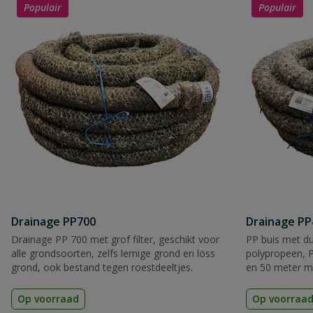
Populair
Populair
Drainage PP700
Drainage PP
Drainage PP 700 met grof filter, geschikt voor
PP buis met d
alle grondsoorten, zelfs lemige grond en löss
polypropeen, P
grond, ook bestand tegen roestdeeltjes.
en 50 meter me
losse meters v
Op voorraad
Op voorraa