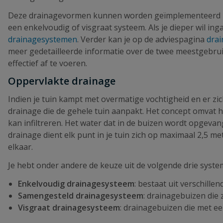
Deze drainagevormen kunnen worden geïmplementeerd in d
een enkelvoudig of visgraat systeem. Als je dieper wil i
drainagesystemen
. Verder kan je op de adviespagina
drai
meer gedetailleerde informatie over de twee meestgebruik
effectief af te voeren.
Oppervlakte drainage
Indien je tuin kampt met overmatige vochtigheid en er zi
drainage die de gehele tuin aanpakt. Het concept omvat 
kan infiltreren. Het water dat in de buizen wordt opgeva
drainage dient elk punt in je tuin zich op maximaal 2,5 
elkaar.
Je hebt onder andere de keuze uit de volgende drie syste
Enkelvoudig drainagesysteem
: bestaat uit verschille
Samengesteld drainagesysteem
: drainagebuizen die
Visgraat drainagesysteem
: drainagebuizen die met e