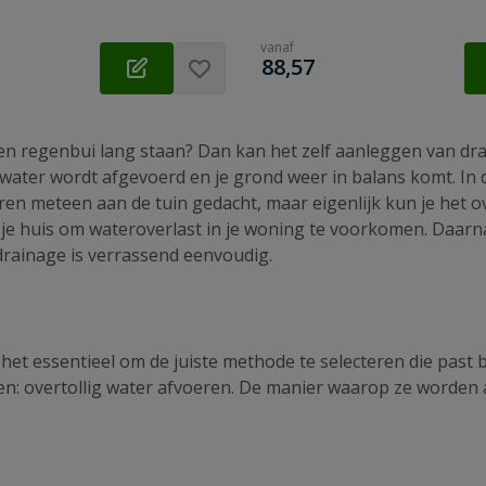
vanaf
€
88,57
a een regenbui lang staan? Dan kan het zelf aanleggen van dr
 water wordt afgevoerd en je grond weer in balans komt. In 
eren meteen aan de tuin gedacht, maar eigenlijk kun je het 
d je huis om wateroverlast in je woning te voorkomen. Daar
n drainage is verrassend eenvoudig.
het essentieel om de juiste methode te selecteren die past bi
en: overtollig water afvoeren. De manier waarop ze worden 