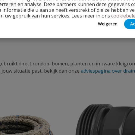
erteren en analyse. Deze partners kunnen deze gegevens 
 een beschermende laag om de buizen, fungeert als een fil
 informatie die u aan ze heeft verstrekt of die ze hebben v
an uw gebruik van hun services. Lees meer in ons
cookiebele
 tussen een omhulling van kokos of polypropeen.
Kokosdra
Weigeren
Ac
ling biedt daarentegen een duurzaam alternatief met een le
ruikt direct rondom bomen, planten en in zware kleigronde
 jouw situatie past, bekijk dan onze
adviespagina over drai