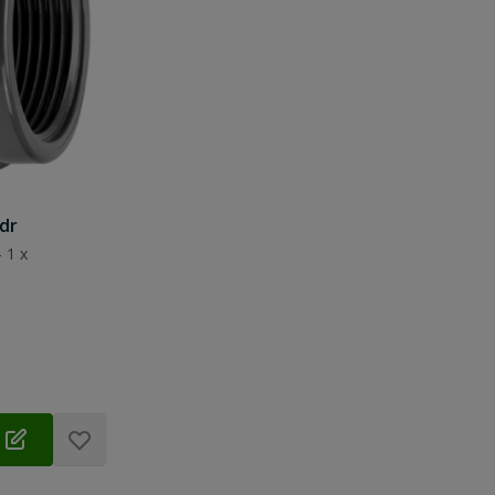
.dr
 1 x