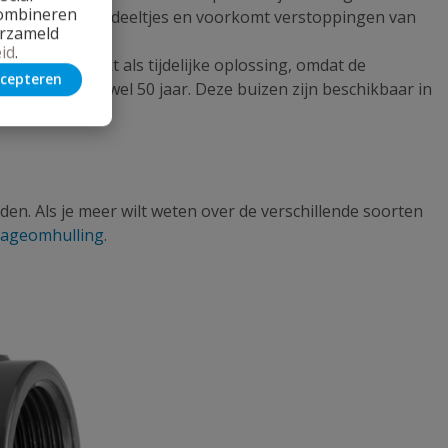
combineren
ter tegen gronddeeltjes en voorkomt verstoppingen van
erzameld
id
.
inage
is geschikt als tijdelijke oplossing, omdat de
cepteren
vensduur tot wel 50 jaar. Deze buizen zijn beschikbaar in
n. Als je meer wilt weten over de verschillende soorten
nageomhulling
.