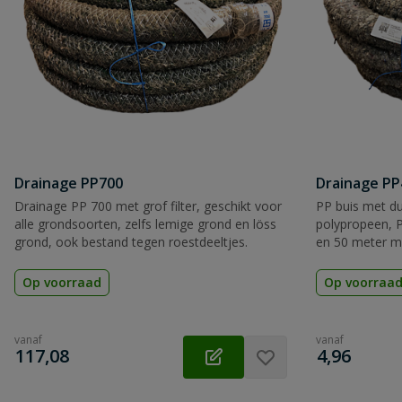
Drainage PP700
Drainage PP
Drainage PP 700 met grof filter, geschikt voor
PP buis met d
alle grondsoorten, zelfs lemige grond en löss
polypropeen, P
grond, ook bestand tegen roestdeeltjes.
en 50 meter me
losse meters v
Op voorraad
Op voorraa
vanaf
vanaf
€
€
117,08
4,96