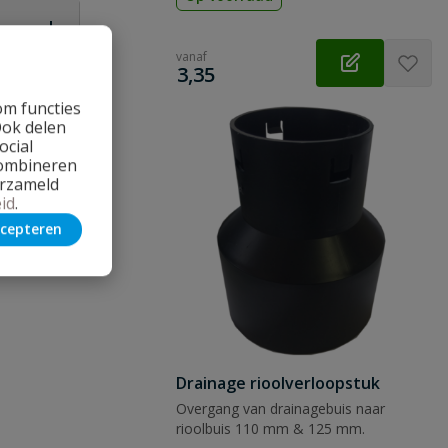
vanaf
€
3,35
om functies
Ook delen
ocial
 vraag
combineren
erzameld
id
.
cepteren
Drainage rioolverloopstuk
Overgang van drainagebuis naar
rioolbuis 110 mm & 125 mm.