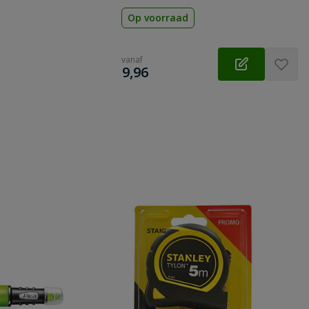
Op voorraad
vanaf
€
9,96