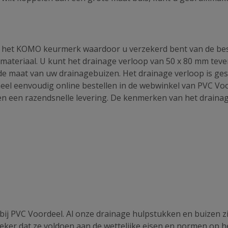
van het KOMO keurmerk waardoor u verzekerd bent van de be
P materiaal. U kunt het drainage verloop van 50 x 80 mm tev
n de maat van uw drainagebuizen. Het drainage verloop is ges
eel eenvoudig online bestellen in de webwinkel van PVC Voo
 en een razendsnelle levering. De kenmerken van het draina
bij PVC Voordeel. Al onze drainage hulpstukken en buizen zi
ker dat ze voldoen aan de wettelijke eisen en normen op h