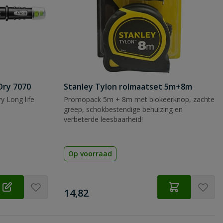
Dry 7070
Stanley Tylon rolmaatset 5m+8m
y Long life
Promopack 5m + 8m met blokeerknop, zachte
greep, schokbestendige behuizing en
verbeterde leesbaarheid!
Op voorraad
€
14,82