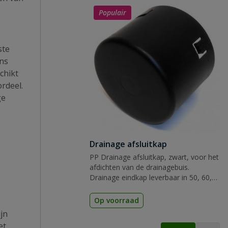
Populair
ste
ens
chikt
rdeel.
ge
Drainage afsluitkap
PP Drainage afsluitkap, zwart, voor het
afdichten van de drainagebuis.
Drainage eindkap leverbaar in 50, 60,
80, 100, 125 160 en 200 mm
Op voorraad
jn
et