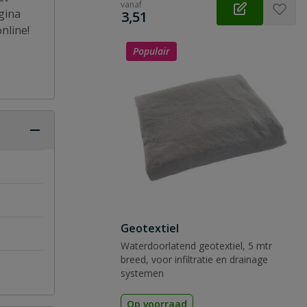
vanaf
gina
€
3,51
nline!
Populair
Geotextiel
Waterdoorlatend geotextiel, 5 mtr
breed, voor infiltratie en drainage
systemen
Op voorraad