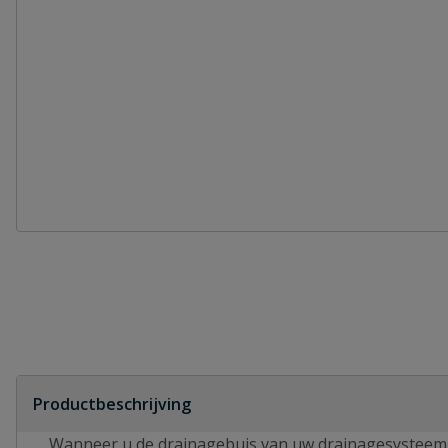
Productbeschrijving
Wanneer u de drainagebuis van uw drainagesysteem 