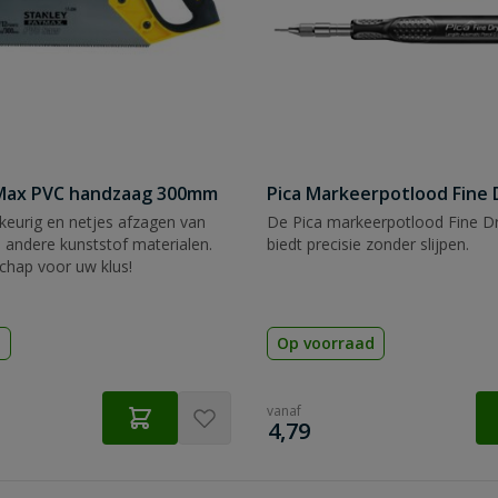
tMax PVC handzaag 300mm
Pica Markeerpotlood Fine 
eurig en netjes afzagen van
De Pica markeerpotlood Fine Dr
 andere kunststof materialen.
biedt precisie zonder slijpen.
chap voor uw klus!
d
Op voorraad
vanaf
€
4,79