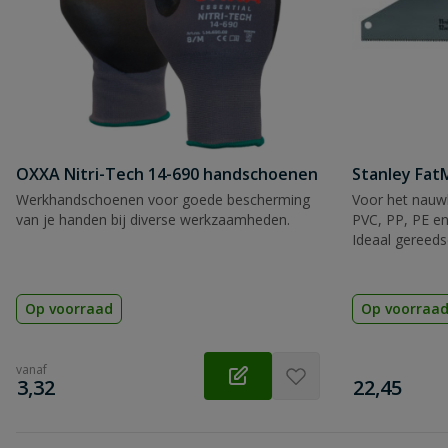
OXXA Nitri-Tech 14-690 handschoenen
Stanley Fa
Werkhandschoenen voor goede bescherming
Voor het nauwk
van je handen bij diverse werkzaamheden.
PVC, PP, PE en
Ideaal gereeds
Op voorraad
Op voorraa
vanaf
€
€
3,32
22,45