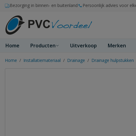
Ga naar de inhoud
Bezorging in binnen- en buitenland
Persoonlijk advies voor elk
Home
Producten
Uitverkoop
Merken
Home
/
Installatiemateriaal
/
Drainage
/
Drainage hulpstukken