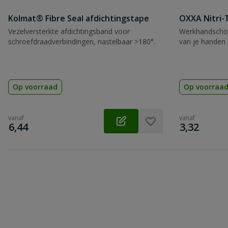
Kolmat® Fibre Seal afdichtingstape
OXXA Nitri-
Vezelversterkte afdichtingsband voor
Werkhandscho
schroefdraadverbindingen, nastelbaar >180°.
van je handen 
Op voorraad
Op voorraa
vanaf
vanaf
€
€
6,44
3,32