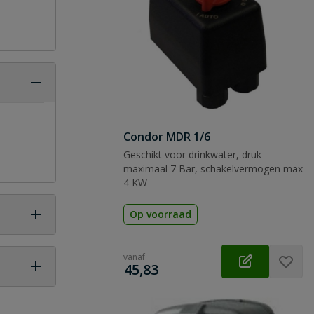
Condor MDR 1/6
Geschikt voor drinkwater, druk
maximaal 7 Bar, schakelvermogen max
4 KW
Op voorraad
vanaf
€
45,83
 vraag