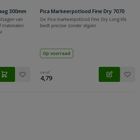
zaag 300mm
Pica Markeerpotlood Fine Dry 7070
afzagen van
De Pica markeerpotlood Fine Dry Long life
 materialen.
biedt precisie zonder slijpen.
s!
Op voorraad
vanaf
€
4,79