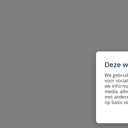
Schrijf zelf een beoordeling
Je beoordeelt:
Drukschakelaar Square D FSG2 230V
Uw waardering:
Deze w
We gebruik
Naam
voor socia
we informa
media, adv
Samenvatting
met andere
op basis v
Beoordeling