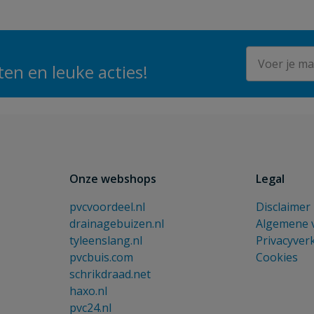
E-mailadres
en en leuke acties!
Onze webshops
Legal
pvcvoordeel.nl
Disclaimer
drainagebuizen.nl
Algemene 
tyleenslang.nl
Privacyver
pvcbuis.com
Cookies
schrikdraad.net
haxo.nl
pvc24.nl