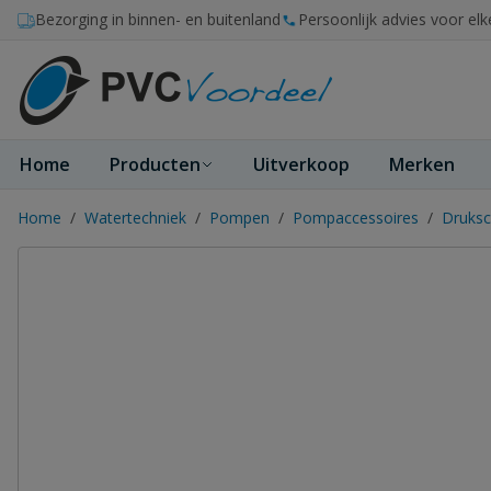
Ga naar de inhoud
Bezorging in binnen- en buitenland
Persoonlijk advies voor elk
Home
Producten
Uitverkoop
Merken
Home
/
Watertechniek
/
Pompen
/
Pompaccessoires
/
Druksc