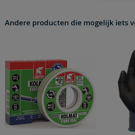
Andere producten die mogelijk iets vo
Beoordeling versturen