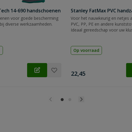
Tech 14-690 handschoenen
Stanley FatMax PVC hand
enen voor goede bescherming
Voor het nauwkeurig en netjes 
bij diverse werkzaamheden.
PVC, PP, PE en andere kunststof
Ideaal gereedschap voor uw klu
d
Op voorraad
€
22,45