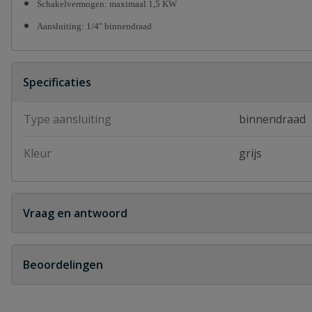
Schakelvermogen: maximaal 1,5 KW
Aansluiting: 1/4" binnendraad
Specificaties
Type aansluiting
binnendraad
Kleur
grijs
Vraag en antwoord
Geen vragen
Beoordelingen
Heb je zelf ook een vraag over dit product?