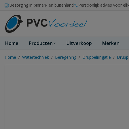
Ga naar de inhoud
Bezorging in binnen- en buitenland
Persoonlijk advies voor elk
Home
Producten
Uitverkoop
Merken
Home
/
Watertechniek
/
Beregening
/
Druppelirrigatie
/
Druppe