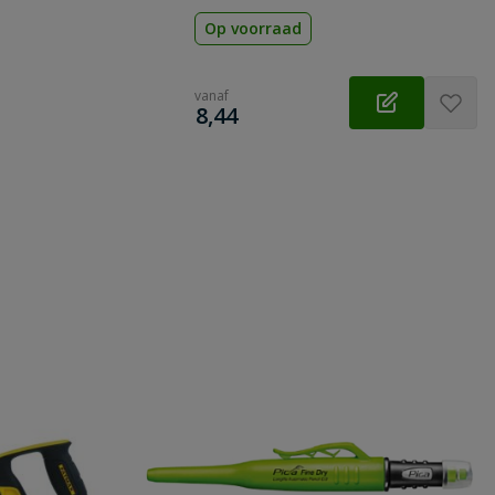
Op voorraad
vanaf
€
8,44