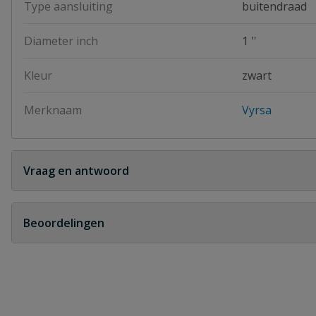
Type aansluiting
buitendraad
Diameter inch
1 ''
Kleur
zwart
Merknaam
Vyrsa
Vraag en antwoord
Geen vragen
Beoordelingen
Heb je zelf ook een vraag over dit product?
Schrijf zelf een beoordeling
Je beoordeelt:
Druppelslang ontluchter/beluchter VYR