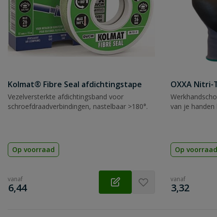
Kolmat® Fibre Seal afdichtingstape
OXXA Nitri-
Vezelversterkte afdichtingsband voor
Werkhandscho
schroefdraadverbindingen, nastelbaar >180°.
van je handen 
Op voorraad
Op voorraa
vanaf
vanaf
€
€
6,44
3,32