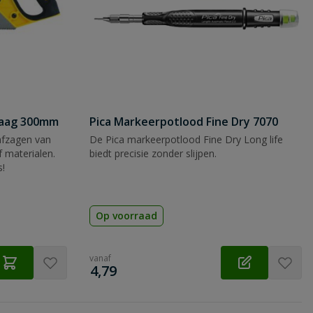
zaag 300mm
Pica Markeerpotlood Fine Dry 7070
afzagen van
De Pica markeerpotlood Fine Dry Long life
 materialen.
biedt precisie zonder slijpen.
s!
Op voorraad
vanaf
€
4,79