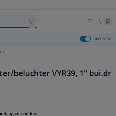
incl. BTW
i.dr
er/beluchter VYR39, 1" bui.dr
vandaag verzonden