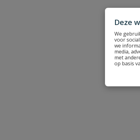
Beoordeling versturen
Deze w
We gebruik
voor socia
we informa
media, adv
met andere
op basis v