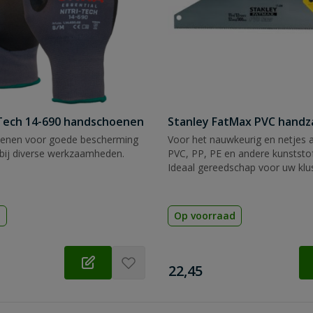
Tech 14-690 handschoenen
Stanley FatMax PVC hand
enen voor goede bescherming
Voor het nauwkeurig en netjes 
bij diverse werkzaamheden.
PVC, PP, PE en andere kunststof
Ideaal gereedschap voor uw klu
d
Op voorraad
€
22,45