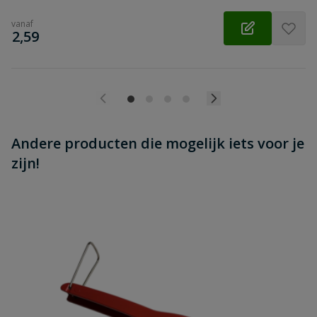
vanaf
€
2,59
Andere producten die mogelijk iets voor je
zijn!