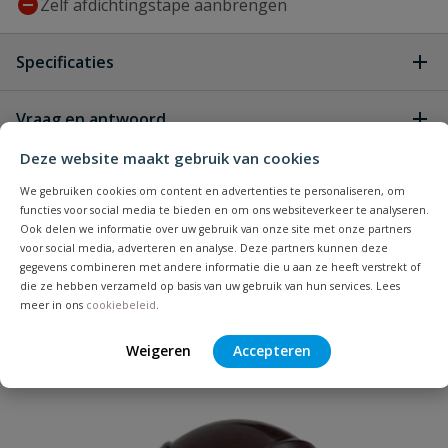
Zelf afdichtingstape aanbrengen
Specificaties
Type aansluiting
klem
Vraag en antwoord
Geen vragen
Deze website maakt gebruik van cookies
Kleur
blauw, zwart
Beoordelingen
We gebruiken cookies om content en advertenties te personaliseren, om
Graden bocht
90
functies voor social media te bieden en om ons websiteverkeer te analyseren.
Ook delen we informatie over uw gebruik van onze site met onze partners
Heb je zelf ook een vraag over
Stel jouw
voor social media, adverteren en analyse. Deze partners kunnen deze
Bijpassende producten
Schrijf zelf een beoordeling
vraag
dit product?
Materiaal
PP
gegevens combineren met andere informatie die u aan ze heeft verstrekt of
die ze hebben verzameld op basis van uw gebruik van hun services. Lees
Je beoordeelt:
Druppelslang startkoppeling T-stuk
meer in ons
cookiebeleid
.
Merknaam
Unidelta
tyleen
Weigeren
Accepteren
Uw waardering: