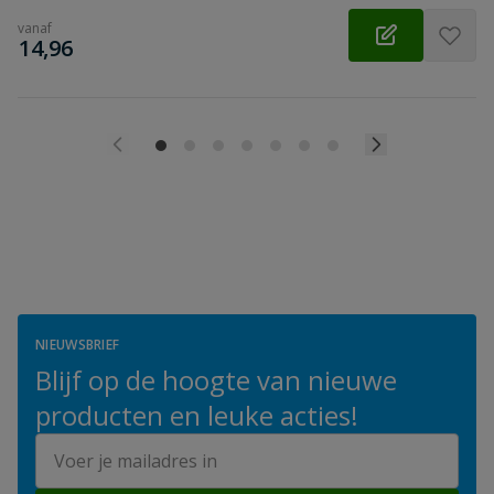
vanaf
€
14,96
NIEUWSBRIEF
Blijf op de hoogte van nieuwe
producten en leuke acties!
E-mailadres