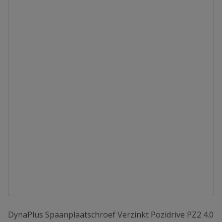
DynaPlus Spaanplaatschroef Verzinkt Pozidrive PZ2 4.0