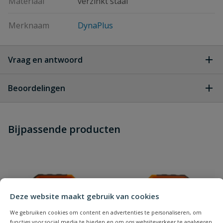
Materiaal
verzinkt staal
Merknaam
DynaPlus
Vraag en antwoord
Geen vragen
Beoordelingen
Heb je zelf ook een vraag over
Stel jouw
Bijpassende producten
Schrijf zelf een beoordeling
vraag
dit product?
Je beoordeelt:
DynaPlus Spaanplaatschroef
Verzinkt Pozidrive PZ2 4.0 x 40 mm - 500 Stuks
Uw waardering:
Deze website maakt gebruik van cookies
We gebruiken cookies om content en advertenties te personaliseren, om
functies voor social media te bieden en om ons websiteverkeer te analyseren.