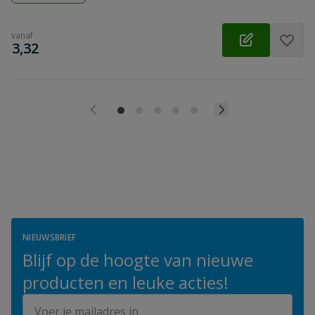
vanaf
€
3,32
NIEUWSBRIEF
Blijf op de hoogte van nieuwe
producten en leuke acties!
E-mailadres