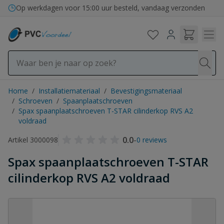
Ga naar de inhoud
Op werkdagen voor 15:00 uur besteld, vandaag verzonden
Home
/
Installatiemateriaal
/
Bevestigingsmateriaal
/
Schroeven
/
Spaanplaatschroeven
/
Spax spaanplaatschroeven T-STAR cilinderkop RVS A2
voldraad
0.0
-
Artikel 3000098
0 reviews
Spax spaanplaatschroeven T-STAR
cilinderkop RVS A2 voldraad