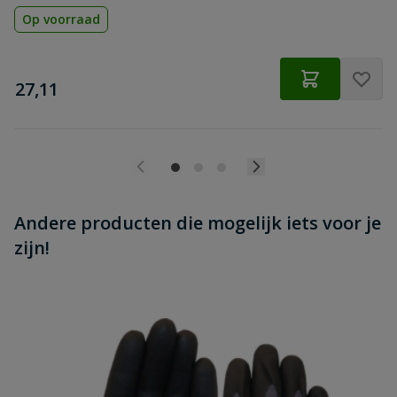
Op voorraad
€
27,11
Andere producten die mogelijk iets voor je
zijn!