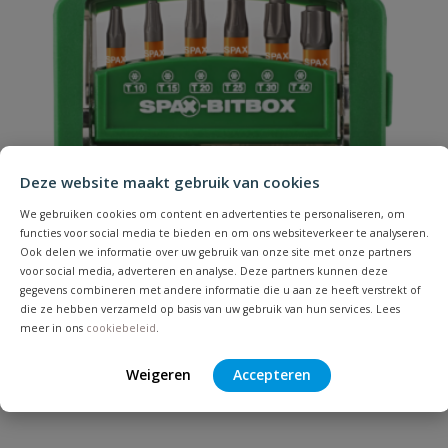
Geschikt voor
hout
materiaal
Hoofdvorm
bolkop
Naam
Inhoud
200 stuks
Samenvatting
Deze website maakt gebruik van cookies
Materiaal
RVS A2
We gebruiken cookies om content en advertenties te personaliseren, om
functies voor social media te bieden en om ons websiteverkeer te analyseren.
Beoordeling
Merknaam
Spax
Ook delen we informatie over uw gebruik van onze site met onze partners
voor social media, adverteren en analyse. Deze partners kunnen deze
gegevens combineren met andere informatie die u aan ze heeft verstrekt of
Punt
S-punt
die ze hebben verzameld op basis van uw gebruik van hun services. Lees
meer in ons
cookiebeleid
.
Spax Bitbox T-STAR plus
Beoordeling versturen
Weigeren
Accepteren
6 Bitjes + Bithouder