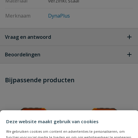
Materiaal
verzinkt staal
Merknaam
DynaPlus
Vraag en antwoord
Geen vragen
Beoordelingen
Heb je zelf ook een vraag over
Stel jouw
Bijpassende producten
Schrijf zelf een beoordeling
vraag
dit product?
Je beoordeelt:
DynaPlus Spaanplaatschroef
Verzinkt Pozidrive PZ2 4.0 x 40 mm - 200 Stuks
Uw waardering:
Deze website maakt gebruik van cookies
We gebruiken cookies om content en advertenties te personaliseren, om
functies voor social media te bieden en om ons websiteverkeer te analyseren.