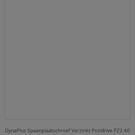
DynaPlus Spaanplaatschroef Verzinkt Pozidrive PZ2 4.0