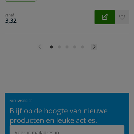
vanaf
€
3,32
NIEUWSBRIEF
Blijf op de hoogte van nieuwe
producten en leuke acties!
E-mailadres