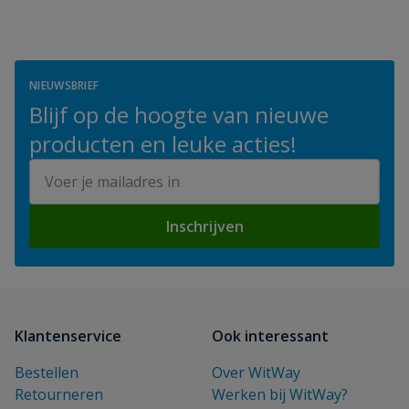
NIEUWSBRIEF
Blijf op de hoogte van nieuwe
producten en leuke acties!
E-mailadres
Inschrijven
Klantenservice
Ook interessant
Bestellen
Over WitWay
Retourneren
Werken bij WitWay?