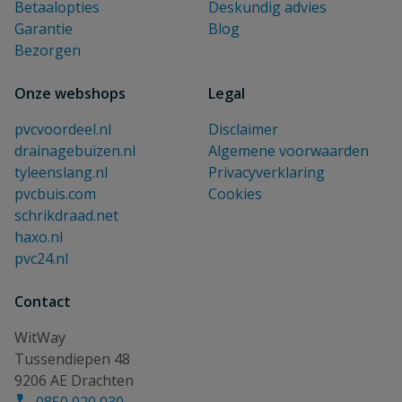
Betaalopties
Deskundig advies
Garantie
Blog
Bezorgen
Onze webshops
Legal
pvcvoordeel.nl
Disclaimer
drainagebuizen.nl
Algemene voorwaarden
tyleenslang.nl
Privacyverklaring
pvcbuis.com
Cookies
schrikdraad.net
haxo.nl
pvc24.nl
Contact
WitWay
Tussendiepen 48
9206 AE Drachten