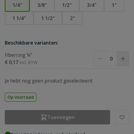
1/4″
3/8″
1/2″
3/4″
1″
1 1/4″
1 1/2″
2″
Beschikbare varianten:
Fiberring ¼"
€ 0,17
Je hebt nog geen product geselecteerd
Op voorraad
Toevoegen