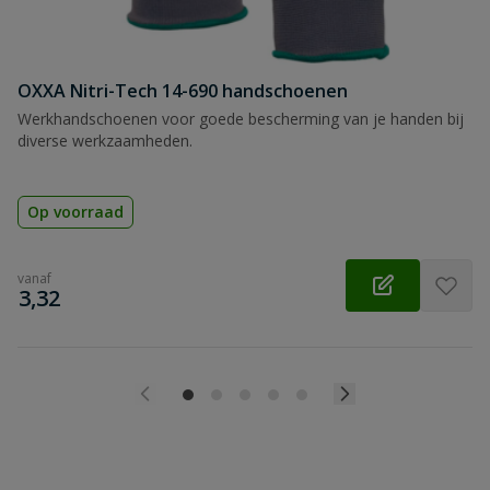
OXXA Nitri-Tech 14-690 handschoenen
Werkhandschoenen voor goede bescherming van je handen bij
diverse werkzaamheden.
Op voorraad
vanaf
€
3,32