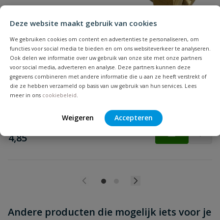
Deze website maakt gebruik van cookies
We gebruiken cookies om content en advertenties te personaliseren, om
functies voor social media te bieden en om ons websiteverkeer te analyseren.
Beoordeling versturen
Overgangskoppeling tyleen - koper
Ook delen we informatie over uw gebruik van onze site met onze partners
Geschikt voor het eenvoudig verbinden van een tyleenslang met
voor social media, adverteren en analyse. Deze partners kunnen deze
een koperen buis.
gegevens combineren met andere informatie die u aan ze heeft verstrekt of
die ze hebben verzameld op basis van uw gebruik van hun services. Lees
meer in ons
cookiebeleid
.
Op voorraad
Weigeren
Accepteren
vanaf
€
4,85
Andere producten die mogelijk iets voor je