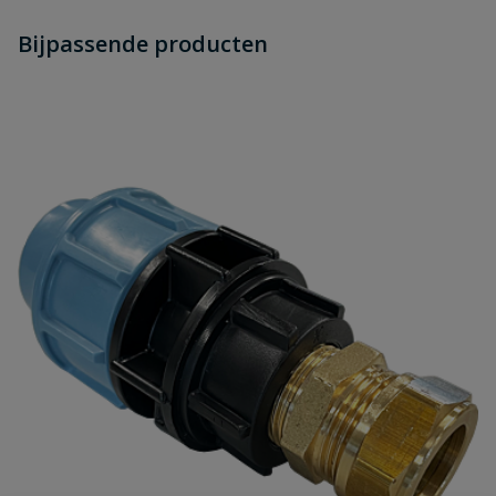
Heb je zelf ook een vraag over
Stel jouw
Bijpassende producten
Schrijf zelf een beoordeling
vraag
dit product?
Je beoordeelt:
Universele fiberring
Uw waardering:
Naam
Samenvatting
Beoordeling