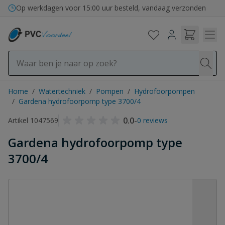
Ga naar de inhoud
Bezorging in binnen- en buitenland
Op werkdagen voor 15:00 uur besteld, vandaag verzonden
Home
/
Watertechniek
/
Pompen
/
Hydrofoorpompen
/
Gardena hydrofoorpomp type 3700/4
0.0
-
Artikel 1047569
0 reviews
Gardena hydrofoorpomp type
3700/4