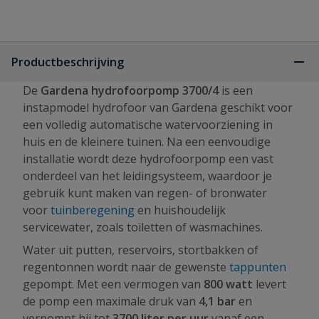
Productbeschrijving
De
Gardena hydrofoorpomp 3700/4
is een
instapmodel hydrofoor van Gardena geschikt voor
een volledig automatische watervoorziening in
huis en de kleinere tuinen. Na een eenvoudige
installatie wordt deze hydrofoorpomp een vast
onderdeel van het leidingsysteem, waardoor je
gebruik kunt maken van regen- of bronwater
voor
tuinberegening
en huishoudelijk
servicewater, zoals toiletten of wasmachines.
Water uit putten, reservoirs, stortbakken of
regentonnen wordt naar de gewenste
tappunten
gepompt. Met een vermogen van
800 watt
levert
de pomp een maximale druk van
4,1 bar
en
verpompt hij tot
3700 liter per uur
vanaf een