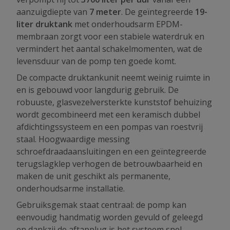
aanzuigdiepte van
7 meter
. De geïntegreerde
19-
liter druktank
met onderhoudsarm EPDM-
membraan zorgt voor een stabiele waterdruk en
vermindert het aantal schakelmomenten, wat de
levensduur van de pomp ten goede komt.
De compacte druktankunit neemt weinig ruimte in
en is gebouwd voor langdurig gebruik. De
robuuste, glasvezelversterkte kunststof behuizing
wordt gecombineerd met een keramisch dubbel
afdichtingssysteem en een pompas van roestvrij
staal. Hoogwaardige messing
schroefdraadaansluitingen en een geïntegreerde
terugslagklep verhogen de betrouwbaarheid en
maken de unit geschikt als permanente,
onderhoudsarme installatie.
Gebruiksgemak staat centraal: de pomp kan
eenvoudig handmatig worden gevuld of geleegd
en dankzij de aftapplug is het systeem snel