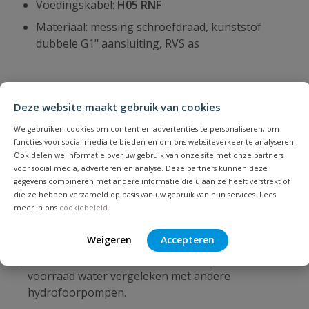
Voedingskabel:
H05 RNF
Materiaal: messing schroefdraad, kunststof
dubbele G1" aansluiting, RVS as
Deze website maakt gebruik van cookies
Plus- en minpunten
We gebruiken cookies om content en advertenties te personaliseren, om
Verpompt tot 3700 l/u met een maximale druk van
functies voor social media te bieden en om ons websiteverkeer te analyseren.
Ook delen we informatie over uw gebruik van onze site met onze partners
4,1 bar.
voor social media, adverteren en analyse. Deze partners kunnen deze
Hoogwaardige materialen o.a. RVS as, messing
gegevens combineren met andere informatie die u aan ze heeft verstrekt of
schroefdraad en thermische beveiliging voor lange
die ze hebben verzameld op basis van uw gebruik van hun services. Lees
levensduur.
meer in ons
cookiebeleid
.
Gebruiksvriendelijk door stabiele waterdruk dankzij
Weigeren
Accepteren
de 19-liter druktank en duidelijke manometer.
In de watertank van 19 liter bewaar je een kleinere
voorraad water vergeleken met andere
hydrofoorpompen.