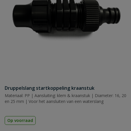
Inhoud
19
Lengte aansluitkabel
1,5 meter
Naam
Lengte
453 mm
Samenvatting
Breedte
277 mm
Beoordeling
Hoogte
510 mm
Materiaal
metaal en kunststof
Maximaal
Druppelslang startkoppeling kraanstuk
7 m
Beoordeling versturen
aanzuigniveau
Materiaal: PP | Aansluiting: klem & kraanstuk | Diameter: 16, 20
en 25 mm | Voor het aansluiten van een waterslang
Maximale
41 meter
opvoerhoogte
Op voorraad
Maximale