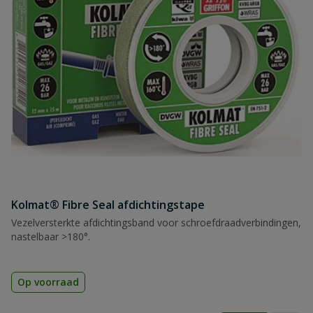
Toepassing(en)
water
Type voedingskabel
HO7 RNF
Vermogen (W)
800
Spanning
230 V
Zelfaanzuigend
ja
Kolmat® Fibre Seal afdichtingstape
Vezelversterkte afdichtingsband voor schroefdraadverbindingen,
nastelbaar >180°.
Op voorraad