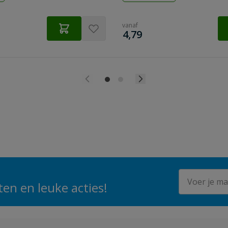
vanaf
€
4,79
E-mailadres
en en leuke acties!