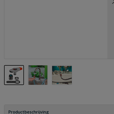
View larger image
View larger image
View larger image
Productbeschrijving