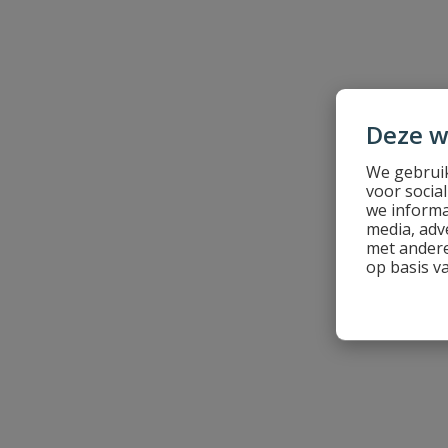
Naam
Deze w
We gebruik
Samenvatting
voor socia
we informa
media, adv
Beoordeling
met andere
op basis v
Beoordeling versturen