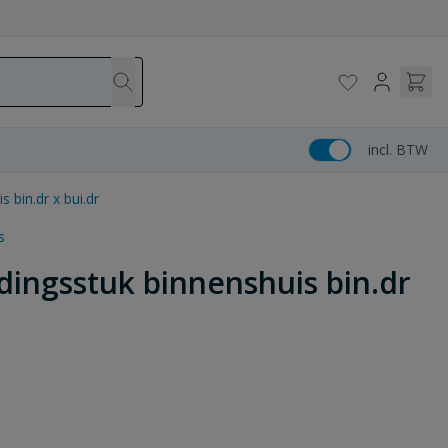
incl. BTW
 bin.dr x bui.dr
s
ingsstuk binnenshuis bin.dr