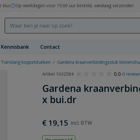
e klus
Op werkdagen voor 15:00 uur besteld, vandaag verzonden
Kennisbank
Contact
Tuinslang koppelstukken
/
Gardena kraanverbindingsstuk binnenshuis
0.0
-
Artikel 1032584
0 review
Gardena kraanverbind
x bui.dr
€ 19,15
Op voorraad