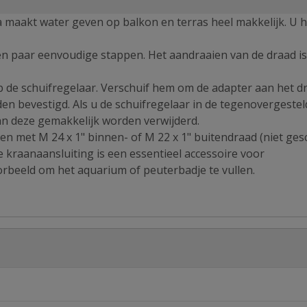
maakt water geven op balkon en terras heel makkelijk. U h
en paar eenvoudige stappen. Het aandraaien van de draad is
p de schuifregelaar. Verschuif hem om de adapter aan het d
en bevestigd. Als u de schuifregelaar in de tegenovergestel
an deze gemakkelijk worden verwijderd.
en met M 24 x 1" binnen- of M 22 x 1" buitendraad (niet ges
e kraanaansluiting is een essentieel accessoire voor
rbeeld om het aquarium of peuterbadje te vullen.