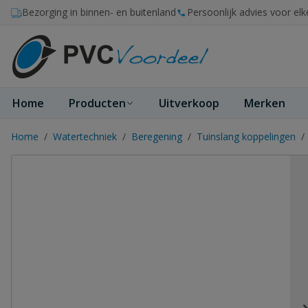
Ga naar de inhoud
Bezorging in binnen- en buitenland
Persoonlijk advies voor elk
Home
Producten
Uitverkoop
Merken
Home
/
Watertechniek
/
Beregening
/
Tuinslang koppelingen
/