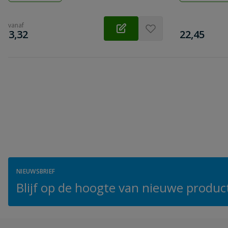
vanaf
€
€
3,32
22,45
NIEUWSBRIEF
Blijf op de hoogte van nieuwe product