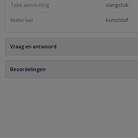
Type aansluiting
slangstuk
Materiaal
kunststof
Vraag en antwoord
Geen vragen
Beoordelingen
Heb je zelf ook een vraag over dit product?
Schrijf zelf een beoordeling
Je beoordeelt:
Gardena kraanverbindingsstuk binnensh
Uw waardering: