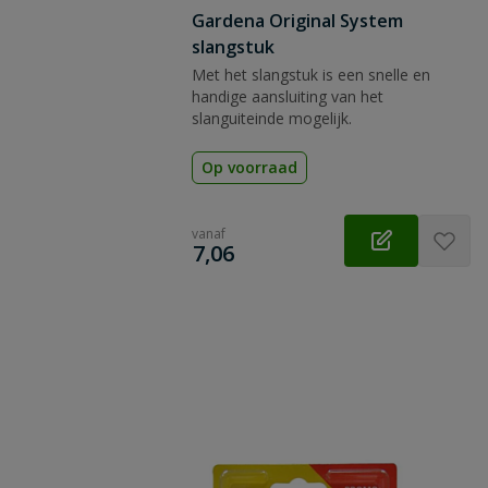
Gardena Original System
slangstuk
Met het slangstuk is een snelle en
handige aansluiting van het
slanguiteinde mogelijk.
Op voorraad
vanaf
€
7,06