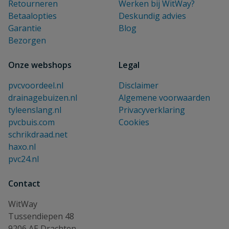
Retourneren
Werken bij WitWay?
Betaalopties
Deskundig advies
Garantie
Blog
Bezorgen
Onze webshops
Legal
pvcvoordeel.nl
Disclaimer
drainagebuizen.nl
Algemene voorwaarden
tyleenslang.nl
Privacyverklaring
pvcbuis.com
Cookies
schrikdraad.net
haxo.nl
pvc24.nl
Contact
WitWay
Tussendiepen 48
9206 AE Drachten