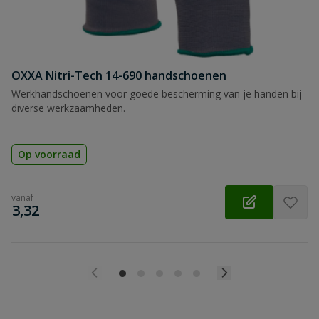
OXXA Nitri-Tech 14-690 handschoenen
Werkhandschoenen voor goede bescherming van je handen bij
diverse werkzaamheden.
Op voorraad
vanaf
€
3,32