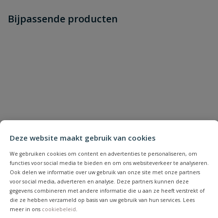
Heb je zelf ook een vraag over
Stel jouw
Bijpassende producten
Schrijf zelf een beoordeling
vraag
dit product?
Je beoordeelt:
Gardena Smart Power Adapter
19095
Uw waardering:
Deze website maakt gebruik van cookies
We gebruiken cookies om content en advertenties te personaliseren, om
Naam
functies voor social media te bieden en om ons websiteverkeer te analyseren.
Ook delen we informatie over uw gebruik van onze site met onze partners
voor social media, adverteren en analyse. Deze partners kunnen deze
Samenvatting
gegevens combineren met andere informatie die u aan ze heeft verstrekt of
die ze hebben verzameld op basis van uw gebruik van hun services. Lees
meer in ons
cookiebeleid
.
Beoordeling