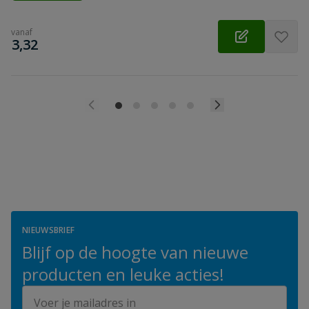
vanaf
€
3,32
NIEUWSBRIEF
Blijf op de hoogte van nieuwe
producten en leuke acties!
E-mailadres