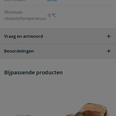
Minimale
-5 °C
vloeistoftemperatuur
Vraag en antwoord
Geen vragen
Beoordelingen
Heb je zelf ook een vraag over
Stel jouw
Bijpassende producten
Schrijf zelf een beoordeling
vraag
dit product?
Je beoordeelt:
Geka Plus RVS binnendraad 3/4"
Uw waardering: