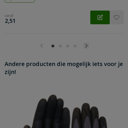
vanaf
€
2,51
Andere producten die mogelijk iets voor je
zijn!