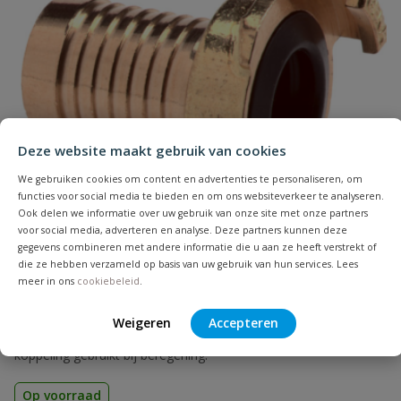
Naam
Samenvatting
Deze website maakt gebruik van cookies
We gebruiken cookies om content en advertenties te personaliseren, om
Beoordeling
functies voor social media te bieden en om ons websiteverkeer te analyseren.
Ook delen we informatie over uw gebruik van onze site met onze partners
voor social media, adverteren en analyse. Deze partners kunnen deze
gegevens combineren met andere informatie die u aan ze heeft verstrekt of
die ze hebben verzameld op basis van uw gebruik van hun services. Lees
meer in ons
cookiebeleid
.
Beoordeling versturen
Geka messing koppeling slangtule
Weigeren
Accepteren
De slangkoppeling past in een flexibele slang. Veelal wordt deze
koppeling gebruikt bij beregening.
Op voorraad