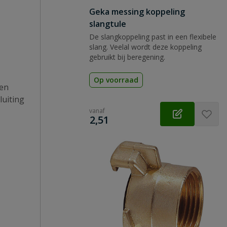
Geka messing koppeling
slangtule
De slangkoppeling past in een flexibele
slang. Veelal wordt deze koppeling
gebruikt bij beregening.
Op voorraad
een
luiting
vanaf
€
2,51