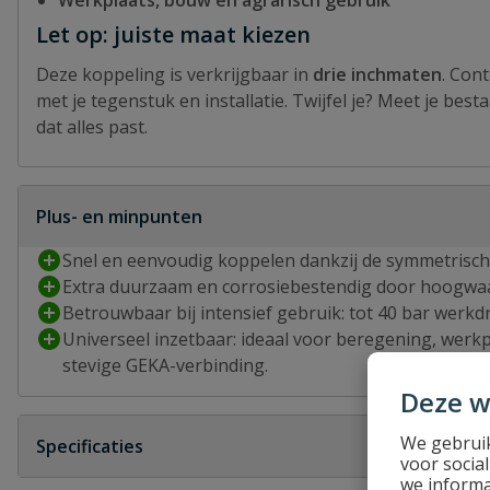
Werkplaats, bouw en agrarisch gebruik
Let op: juiste maat kiezen
Deze koppeling is verkrijgbaar in
drie inchmaten
. Con
met je tegenstuk en installatie. Twijfel je? Meet je best
dat alles past.
Plus- en minpunten
Snel en eenvoudig koppelen dankzij de symmetrisc
Extra duurzaam en corrosiebestendig door hoogwaa
Betrouwbaar bij intensief gebruik: tot 40 bar werkd
Universeel inzetbaar: ideaal voor beregening, werkp
stevige GEKA-verbinding.
Deze w
We gebruik
Specificaties
voor socia
we informa