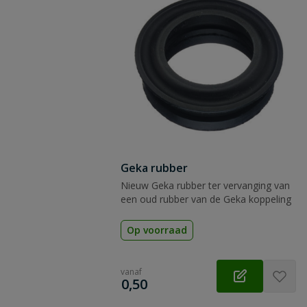
Geka rubber
Nieuw Geka rubber ter vervanging van
een oud rubber van de Geka koppeling
Op voorraad
vanaf
€
0,50