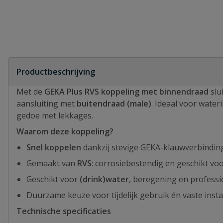
Productbeschrijving
Met de
GEKA Plus RVS koppeling met binnendraad
slu
aansluiting met
buitendraad (male)
. Ideaal voor water
gedoe met lekkages.
Waarom deze koppeling?
Snel koppelen
dankzij stevige GEKA-klauwverbindin
Gemaakt van
RVS
: corrosiebestendig en geschikt voo
Geschikt voor
(drink)water
, beregening en profess
Duurzame keuze voor tijdelijk gebruik én vaste instal
Technische specificaties