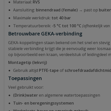
Materiaal:
RVS
Aansluiting:
binnendraad (female)
→ past op
buite
Maximale werkdruk:
tot 40 bar
Temperatuurbereik:
-5 °C tot 100 °C
(afhankelijk van 
Betrouwbare GEKA-verbinding
GEKA-koppelingen staan bekend om het snel en stevig 
stabiele verbinding krijgt die je eenvoudig weer losma
op bijvoorbeeld een kraan, verdeelstuk of leidingdeel 
Montagetip (lekvrij)
Gebruik altijd
PTFE-tape
of
schroefdraadafdichtmi
Toepassingen
Veel gebruikt voor:
(Drink)water
en algemene watertoepassingen
Tuin- en beregeningssystemen