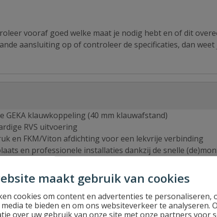
troleer vooraf goed welke maat je nodig hebt en of dit ove
aande aansluiting op of controleer de specificaties, dan weet 
he GEKA klauwkoppeling (40 mm klauwafstand)
rdige RVS uitvoering
ruk en FKM/Viton afdichting voor een lekvrije verbinding
laats en professionele installaties dankzij de snelle (de)mo
ebsite maakt gebruik van cookies
en cookies om content en advertenties te personaliseren, 
l media te bieden en om ons websiteverkeer te analyseren. 
tie over uw gebruik van onze site met onze partners voor s