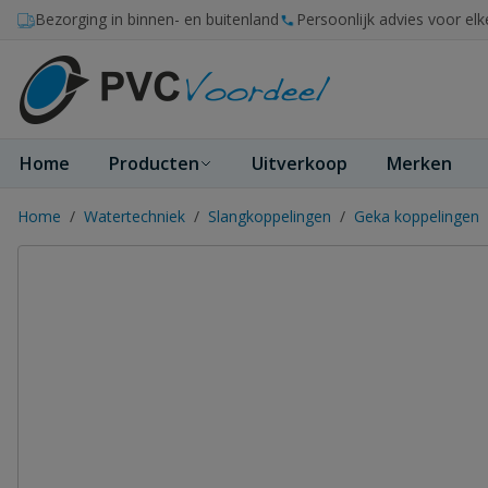
Ga naar de inhoud
Bezorging in binnen- en buitenland
Persoonlijk advies voor elk
Home
Producten
Uitverkoop
Merken
Home
/
Watertechniek
/
Slangkoppelingen
/
Geka koppelingen