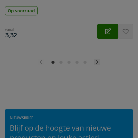
Op voorraad
vanaf
€
3,32
NIEUWSBRIEF
Blijf op de hoogte van nieuwe
producten en leuke acties!