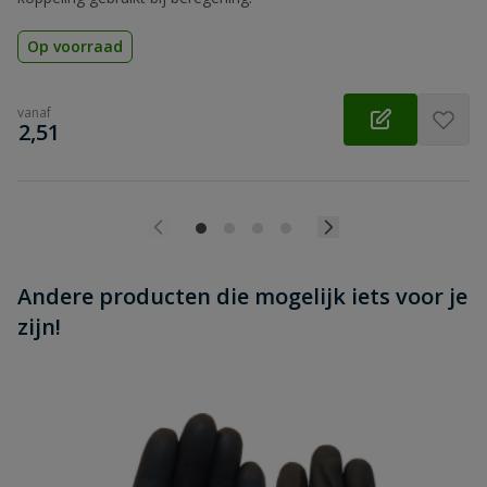
Op voorraad
vanaf
€
2,51
Andere producten die mogelijk iets voor je
zijn!