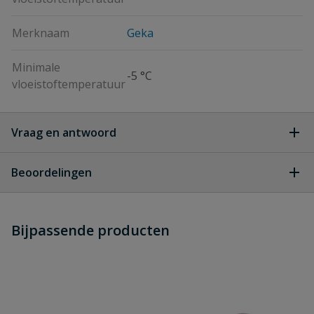
Merknaam
Geka
Minimale
-5 °C
vloeistoftemperatuur
Vraag en antwoord
Geen vragen
Beoordelingen
Heb je zelf ook een vraag over
Stel jouw
Bijpassende producten
Schrijf zelf een beoordeling
vraag
dit product?
Je beoordeelt:
Geka Plus RVS slangtule 1/2"
Uw waardering: