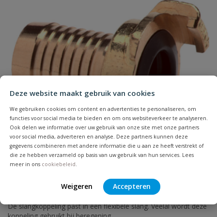
Naam
Deze website maakt gebruik van cookies
Samenvatting
We gebruiken cookies om content en advertenties te personaliseren, om
functies voor social media te bieden en om ons websiteverkeer te analyseren.
Beoordeling
Ook delen we informatie over uw gebruik van onze site met onze partners
voor social media, adverteren en analyse. Deze partners kunnen deze
gegevens combineren met andere informatie die u aan ze heeft verstrekt of
die ze hebben verzameld op basis van uw gebruik van hun services. Lees
meer in ons
cookiebeleid
.
Weigeren
Accepteren
Beoordeling versturen
Geka messing koppeling slangtule
De slangkoppeling past in een flexibele slang. Veelal wordt deze
koppeling gebruikt bij beregening.