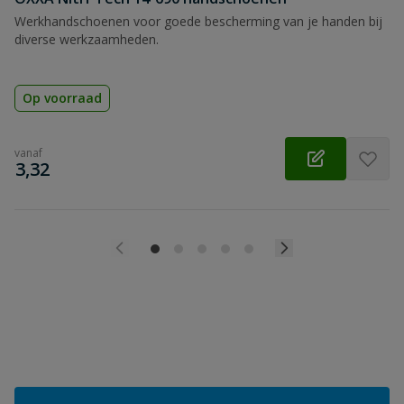
Werkhandschoenen voor goede bescherming van je handen bij
diverse werkzaamheden.
Op voorraad
vanaf
€
3,32