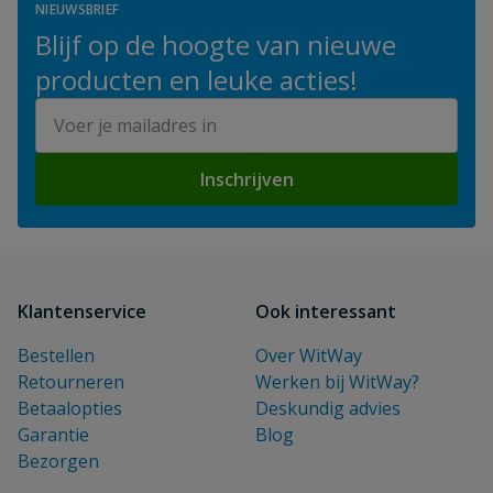
NIEUWSBRIEF
Blijf op de hoogte van nieuwe
producten en leuke acties!
E-mailadres
Inschrijven
Klantenservice
Ook interessant
Bestellen
Over WitWay
Retourneren
Werken bij WitWay?
Betaalopties
Deskundig advies
Garantie
Blog
Bezorgen