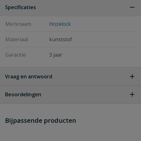
Specificaties
Merknaam
Hozelock
Materiaal
kunststof
Garantie
3 jaar
Vraag en antwoord
Geen vragen
Beoordelingen
Heb je zelf ook een vraag over
Stel jouw
Bijpassende producten
Schrijf zelf een beoordeling
vraag
dit product?
Je beoordeelt:
Hozelock Pond Vacvijverstofzuiger