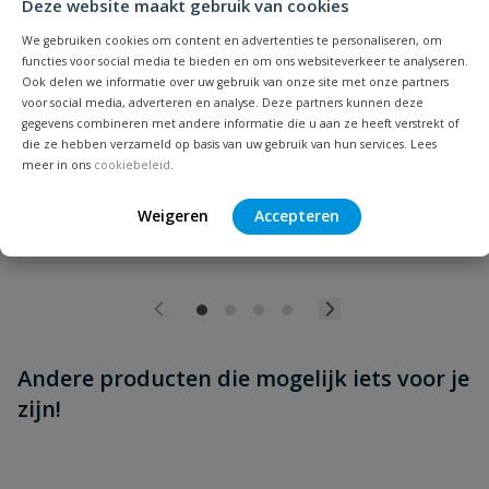
Deze website maakt gebruik van cookies
Hozelock Super Tricoflex Ultimate tuinslang
Slijtvaste, UV bestendige 6-laagse PVC tuinslang, knikvrij & zeer
We gebruiken cookies om content en advertenties te personaliseren, om
soepel, gemaakt voor het zware werk in de tuin, diameter
functies voor social media te bieden en om ons websiteverkeer te analyseren.
12,5mm tot en met 25mm, lengte 10 tot en met 50 meter.
Ook delen we informatie over uw gebruik van onze site met onze partners
voor social media, adverteren en analyse. Deze partners kunnen deze
gegevens combineren met andere informatie die u aan ze heeft verstrekt of
Op voorraad
die ze hebben verzameld op basis van uw gebruik van hun services. Lees
meer in ons
cookiebeleid
.
vanaf
€
32,98
Weigeren
Accepteren
Andere producten die mogelijk iets voor je
zijn!