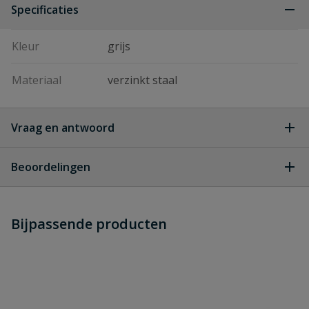
Specificaties
Kleur
grijs
Materiaal
verzinkt staal
Vraag en antwoord
Geen vragen
Beoordelingen
Heb je zelf ook een vraag over
Stel jouw
Bijpassende producten
Schrijf zelf een beoordeling
vraag
dit product?
Je beoordeelt:
HWA Scharnierbeugel tbv stalen
ondereind
Uw waardering: