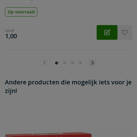
Op voorraad
vanaf
€
1,00
Andere producten die mogelijk iets voor je
zijn!