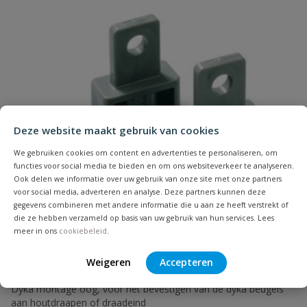
Naam
Deze website maakt gebruik van cookies
Samenvatting
We gebruiken cookies om content en advertenties te personaliseren, om
functies voor social media te bieden en om ons websiteverkeer te analyseren.
Ook delen we informatie over uw gebruik van onze site met onze partners
Beoordeling
voor social media, adverteren en analyse. Deze partners kunnen deze
gegevens combineren met andere informatie die u aan ze heeft verstrekt of
die ze hebben verzameld op basis van uw gebruik van hun services. Lees
meer in ons
cookiebeleid
.
Weigeren
Accepteren
DYKA montage oog
Beoordeling versturen
Dyka montage oog, voor het bevestigen van de dyka beugels
aan houtdraapen of draadeind