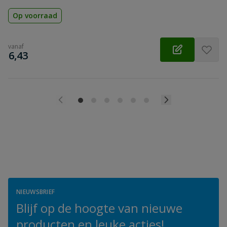
Op voorraad
vanaf
€
6,43
NIEUWSBRIEF
Blijf op de hoogte van nieuwe
producten en leuke acties!