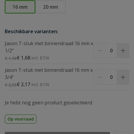
16 mm
20 mm
Beschikbare varianten:
Jason T-stuk met binnendraad 16 mm x
1/2"
Speciale prijs
€ 1,68
Normale prijs
€ 1,98
jason T-stuk met binnendraad 16 mm x
3/4"
Speciale prijs
€ 2,17
Normale prijs
€ 2,55
Je hebt nog geen product geselecteerd
Op voorraad