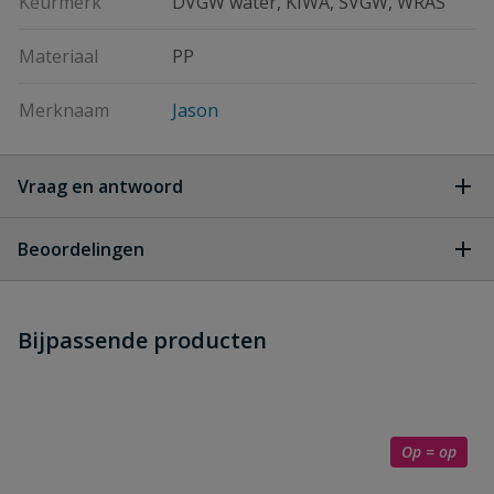
Keurmerk
DVGW water, KIWA, SVGW, WRAS
Materiaal
PP
Merknaam
Jason
Vraag en antwoord
Geen vragen
Beoordelingen
Heb je zelf ook een vraag over
Stel jouw
Bijpassende producten
Schrijf zelf een beoordeling
vraag
dit product?
Je beoordeelt:
jason T-stuk met binnendraad
Uw waardering:
Op = op