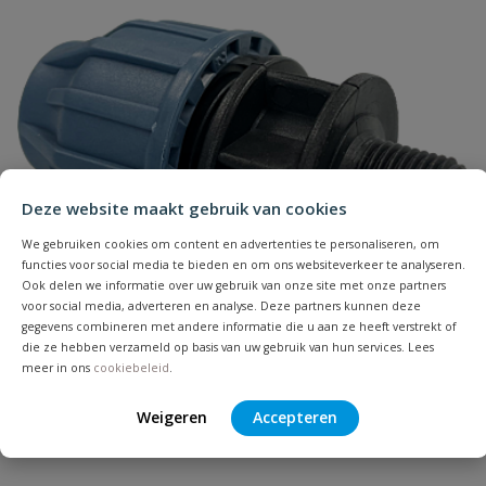
Naam
Samenvatting
Deze website maakt gebruik van cookies
We gebruiken cookies om content en advertenties te personaliseren, om
Beoordeling
functies voor social media te bieden en om ons websiteverkeer te analyseren.
Ook delen we informatie over uw gebruik van onze site met onze partners
voor social media, adverteren en analyse. Deze partners kunnen deze
gegevens combineren met andere informatie die u aan ze heeft verstrekt of
die ze hebben verzameld op basis van uw gebruik van hun services. Lees
meer in ons
cookiebeleid
.
Beoordeling versturen
jason koppeling met buitendraad
Weigeren
Accepteren
Koppeling met buitendraad, diameter van 16 t/m 32 mm.