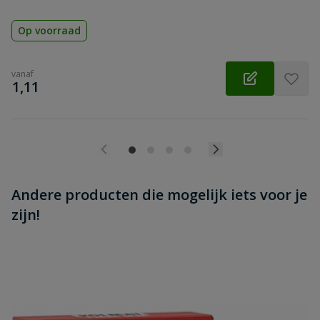
Op voorraad
vanaf
€
1,11
Andere producten die mogelijk iets voor je
zijn!