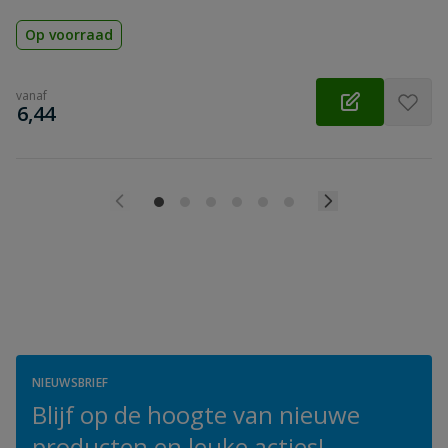
Op voorraad
vanaf
€
6,44
NIEUWSBRIEF
Blijf op de hoogte van nieuwe
producten en leuke acties!