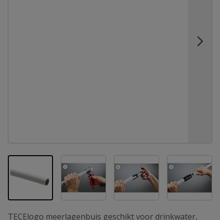
View larger image
View larger image
View la
View larger image
TECElogo meerlagenbuis geschikt voor drinkwater,