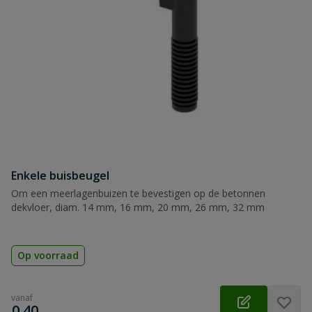
Samenvatting
Beoordeling
Beoordeling versturen
Enkele buisbeugel
Om een meerlagenbuizen te bevestigen op de betonnen
dekvloer, diam. 14 mm, 16 mm, 20 mm, 26 mm, 32 mm
Op voorraad
vanaf
€
0,40