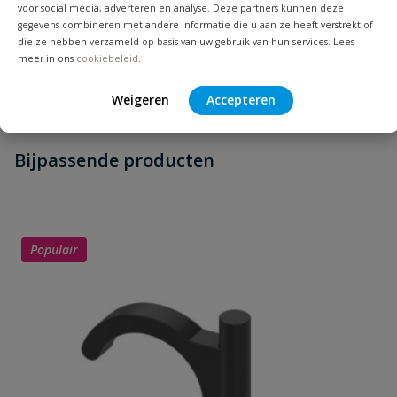
voor social media, adverteren en analyse. Deze partners kunnen deze
gegevens combineren met andere informatie die u aan ze heeft verstrekt of
Vraag en antwoord
die ze hebben verzameld op basis van uw gebruik van hun services. Lees
meer in ons
cookiebeleid
.
Geen vragen
Beoordelingen
Weigeren
Accepteren
Heb je zelf ook een vraag over
Stel jouw
Bijpassende producten
Schrijf zelf een beoordeling
vraag
dit product?
Je beoordeelt:
TECElogo buis
Uw waardering:
Populair
Naam