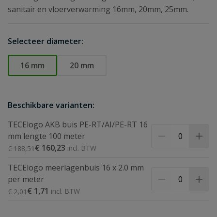
sanitair en vloerverwarming 16mm, 20mm, 25mm.
Selecteer diameter:
16 mm
20 mm
Beschikbare varianten:
TECElogo AKB buis PE-RT/AI/PE-RT 16
mm lengte 100 meter
Speciale prijs
€ 160,23
Normale prijs
€ 188,51
TECElogo meerlagenbuis 16 x 2.0 mm
per meter
Speciale prijs
€ 1,71
Normale prijs
€ 2,01