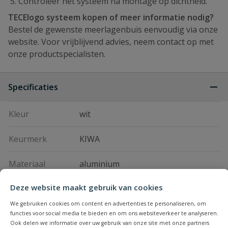
Controleer het systeem na montage op dichtheid.
TECElogo systeem kopen of meer informatie nodig?
Bestel de gewenste meerlagenbuis eenvoudig via onze
website. Voor vrijblijvend advies, neem contact op met
onze productspecialisten.
Specificaties
Kleur
wit
Keurmerk
KIWA
Materiaal
aluminium
Deze website maakt gebruik van cookies
Merknaam
Tece
We gebruiken cookies om content en advertenties te personaliseren, om
Serie
TECElogo
functies voor social media te bieden en om ons websiteverkeer te analyseren.
Ook delen we informatie over uw gebruik van onze site met onze partners