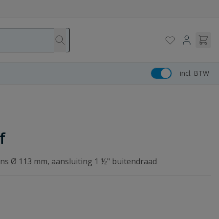
incl. BTW
f
ens Ø 113 mm, aansluiting 1 ½" buitendraad