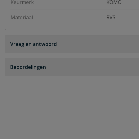
Keurmerk
KOMO
Materiaal
RVS
Vraag en antwoord
Geen vragen
Beoordelingen
Heb je zelf ook een vraag over dit product?
Schrijf zelf een beoordeling
Je beoordeelt:
Korfplug met RVS korf
Uw waardering: