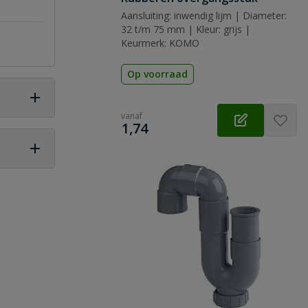
Aansluiting: inwendig lijm | Diameter:
32 t/m 75 mm | Kleur: grijs |
Keurmerk: KOMO
Op voorraad
vanaf
€
1,74
 vraag