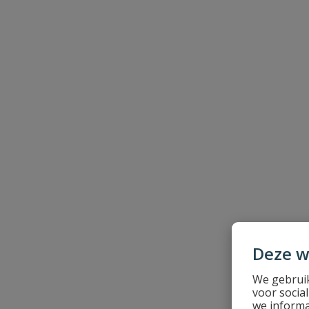
Naam
Samenvatting
Beoordeling
Deze w
Beoordeling versturen
We gebruik
voor socia
we informa