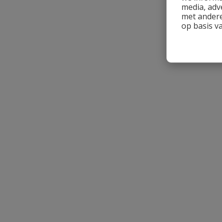
media, adv
met andere
op basis v