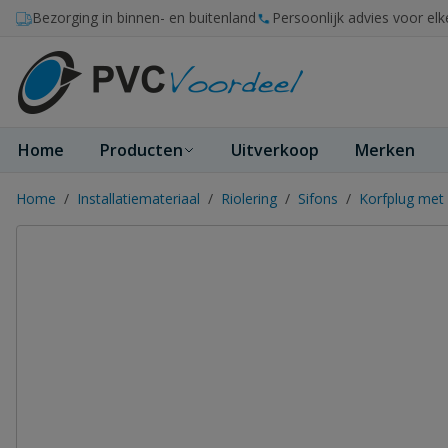
Ga naar de inhoud
Bezorging in binnen- en buitenland
Persoonlijk advies voor elk
Home
Producten
Uitverkoop
Merken
Home
/
Installatiemateriaal
/
Riolering
/
Sifons
/
Korfplug met