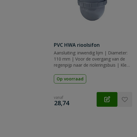
PVC HWA rioolsifon
Aansluiting: inwendig lijm | Diameter:
110 mm | Voor de overgang van de
regenpijp naar de rioleringsbuis | Kleur:
grijs | Keurmerk: KOMO
Op voorraad
vanaf
€
28,74