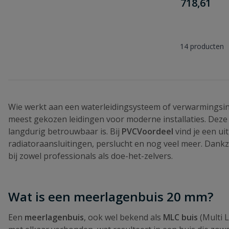
€
718,61
14
producten
Wie werkt aan een waterleidingsysteem of verwarmingsinst
meest gekozen leidingen voor moderne installaties. Deze 
langdurig betrouwbaar is. Bij
PVCVoordeel
vind je een u
radiatoraansluitingen, perslucht en nog veel meer. Dankz
bij zowel professionals als doe-het-zelvers.
Wat is een meerlagenbuis 20 mm?
Een
meerlagenbuis
, ook wel bekend als
MLC buis
(Multi L