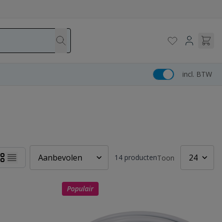
incl. BTW
14
producten
Toon
Populair