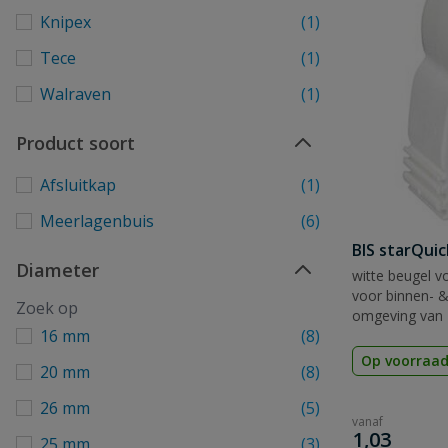
Knipex
(1)
Tece
(1)
Walraven
(1)
Product soort
Afsluitkap
(1)
Meerlagenbuis
(6)
BIS starQuic
Diameter
witte beugel v
voor binnen- & 
omgeving van
16 mm
(8)
fabrieken, verz
Op voorraa
20 mm
(8)
26 mm
(5)
vanaf
€
1,03
25 mm
(3)