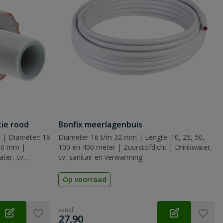
tie rood
Bonfix meerlagenbuis
 | Diameter: 16
Diameter 16 t/m 32 mm | Lengte: 10, 25, 50,
 10 mm |
100 en 400 meter | Zuurstofdicht | Drinkwater,
ter, cv,
cv, sanitair en verwarming
Op voorraad
vanaf
€
27,90