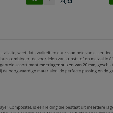
€
79,04
allatie, weet dat kwaliteit en duurzaamheid van essentieel
buis combineert de voordelen van kunststof en metaal in één
itgebreid assortiment
meerlagenbuizen van 20 mm,
geschikt
ij de hoogwaardige materialen, de perfecte passing en de gu
ayer Composite), is een leiding die bestaat uit meerdere la