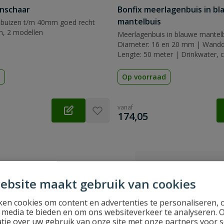
enschaar
Bonfix meerlagenbuis in b
mantelbuis
buizen t/m 40mm goed recht
n, 2 modellen
Meerlagenbuis in blauwe mantelb
Diameter: 16 en 20 mm | Wandd
Lengte: 50 meter | Drinkwater, cv
koeling
d
Op voorraad
vanaf
€
174,05
ebsite maakt gebruik van cookies
en cookies om content en advertenties te personaliseren, 
l media te bieden en om ons websiteverkeer te analyseren. 
tie over uw gebruik van onze site met onze partners voor s