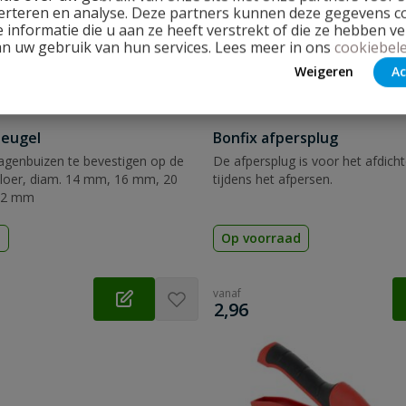
erteren en analyse. Deze partners kunnen deze gegevens 
 informatie die u aan ze heeft verstrekt of die ze hebben v
an uw gebruik van hun services. Lees meer in ons
cookiebele
Weigeren
Ac
beugel
Bonfix afpersplug
genbuizen te bevestigen op de
De afpersplug is voor het afdich
loer, diam. 14 mm, 16 mm, 20
tijdens het afpersen.
32 mm
d
Op voorraad
vanaf
€
2,96