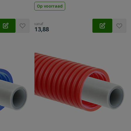
Op voorraad
vanaf
€
13,88