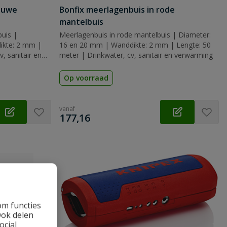
lauwe
Bonfix meerlagenbuis in rode
mantelbuis
uis |
Meerlagenbuis in rode mantelbuis | Diameter:
ikte: 2 mm |
16 en 20 mm | Wanddikte: 2 mm | Lengte: 50
, sanitair en
meter | Drinkwater, cv, sanitair en verwarming
Op voorraad
vanaf
€
177,16
om functies
Ook delen
ocial