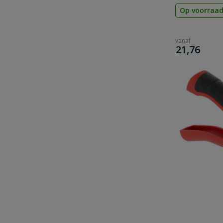
Op voorraa
vanaf
€
21,76