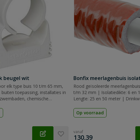
k beugel wit
Bonfix meerlagenbuis isola
oor elk type buis 10 t/m 65 mm,
Rood geïsoleerde meerlagenbuis
buiten toepassing, installaties in
t/m 32 mm | Isolatiedikte: 6 en
 zwembaden, chemische
Lengte: 25 en 50 meter | Drinkwa
inkerijen, etc. Koppelbaar
sanitair en verwarming
d
Op voorraad
vanaf
€
130,39