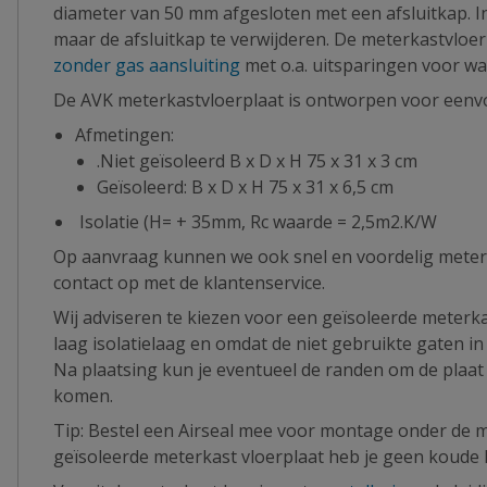
diameter van 50 mm afgesloten met een afsluitkap. I
maar de afsluitkap te verwijderen. De meterkastvlo
zonder gas aansluiting
met o.a. uitsparingen voor wa
De AVK meterkastvloerplaat is ontworpen voor eenvoudi
Afmetingen:
.Niet geïsoleerd B x D x H 75 x 31 x 3 cm
Geïsoleerd: B x D x H 75 x 31 x 6,5 cm
Isolatie (H= + 35mm, Rc waarde = 2,5m2.K/W
Op aanvraag kunnen we ook snel en voordelig meter
contact op met de klantenservice.
Wij adviseren te kiezen voor een geïsoleerde meterka
laag isolatielaag en omdat de niet gebruikte gaten in
Na plaatsing kun je eventueel de randen om de plaat
komen.
Tip: Bestel een Airseal mee voor montage onder de m
geïsoleerde meterkast vloerplaat heb je geen koude l