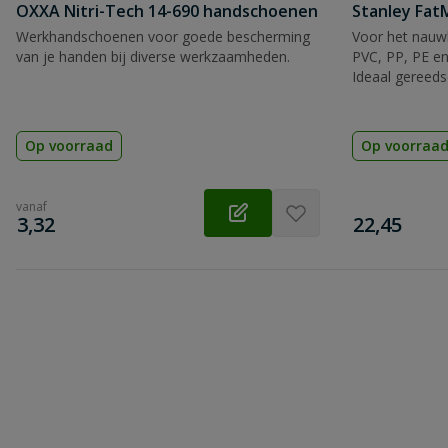
OXXA Nitri-Tech 14-690 handschoenen
Stanley Fa
Werkhandschoenen voor goede bescherming
Voor het nauwk
Beoordeling versturen
van je handen bij diverse werkzaamheden.
PVC, PP, PE en
Ideaal gereeds
Op voorraad
Op voorraa
vanaf
€
€
3,32
22,45