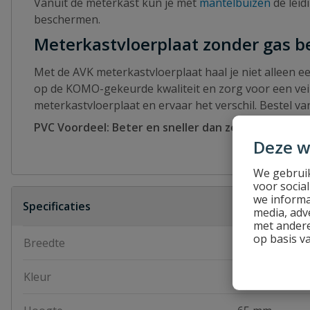
Vanuit de meterkast kun je met
mantelbuizen
de leid
beschermen.
Meterkastvloerplaat zonder gas b
Met de AVK meterkastvloerplaat haal je niet alleen 
op de KOMO-gekeurde kwaliteit en zorg voor een vei
meterkastvloerplaat en ervaar het verschil. Bestel 
PVC Voordeel: Beter en sneller dan zelf naar de win
Deze w
We gebruik
voor socia
we informa
Specificaties
media, adv
met andere
op basis v
Breedte
310 mm
Kleur
grijs