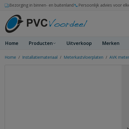
Ga naar de inhoud
Bezorging in binnen- en buitenland
Persoonlijk advies voor elk
Home
Producten
Uitverkoop
Merken
Home
/
Installatiemateriaal
/
Meterkastvloerplaten
/
AVK meter