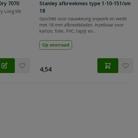
Dry 7070
Stanley afbreekmes type 1-10-151/sm
18
y Long life
Geschikt voor nauwkeurig snijwerk en werkt
met 18 mm afbreekbladen. Inzetbaar voor
karton, folie, PVC, tapijt en
verpakkingsmateriaal.
Op voorraad
€
4,54