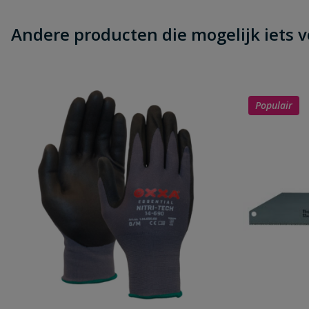
Je beoordeelt:
AVK meterkastvloerplaat zonder gas
Andere producten die mogelijk iets vo
Uw waardering:
Populair
Naam
Samenvatting
Beoordeling