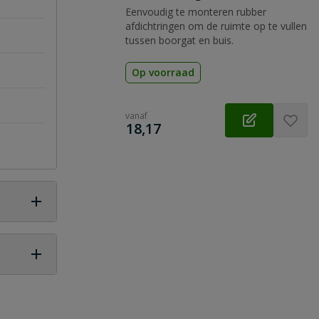
Eenvoudig te monteren rubber
afdichtringen om de ruimte op te vullen
tussen boorgat en buis.
Op voorraad
vanaf
€
18,17
 vraag