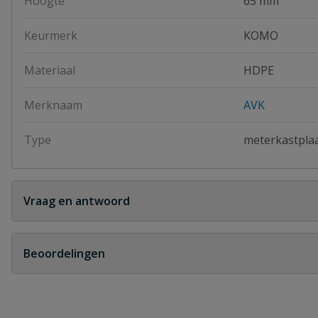
Hoogte
65 mm
Keurmerk
KOMO
Materiaal
HDPE
Merknaam
AVK
Type
meterkastpla
Vraag en antwoord
Geen vragen
Beoordelingen
Heb je zelf ook een vraag over dit product?
Schrijf zelf een beoordeling