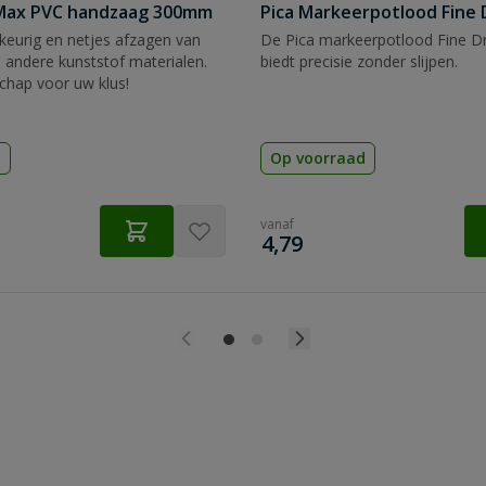
tMax PVC handzaag 300mm
Pica Markeerpotlood Fine 
eurig en netjes afzagen van
De Pica markeerpotlood Fine Dr
 andere kunststof materialen.
biedt precisie zonder slijpen.
chap voor uw klus!
d
Op voorraad
vanaf
€
4,79