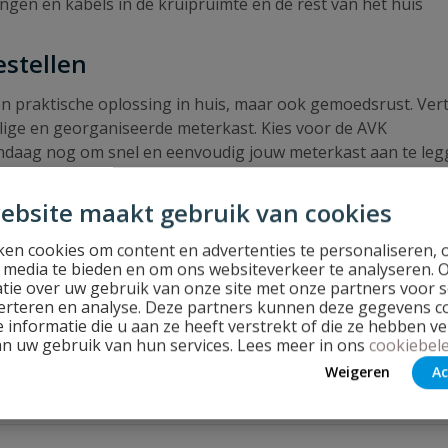
ingen en kabels in de kruipruimte en de rest van het huis
estellen
een praktische oplossing in huis, maar ook gemoedsrust. Ve
lige en georganiseerde meterkast. Kies voor de AVK
vandaag nog om snel en eenvoudig jouw meterkast aan te leg
kel!
ebsite maakt gebruik van cookies
en cookies om content en advertenties te personaliseren, 
l media te bieden en om ons websiteverkeer te analyseren. 
tie over uw gebruik van onze site met onze partners voor s
erteren en analyse. Deze partners kunnen deze gegevens 
 informatie die u aan ze heeft verstrekt of die ze hebben v
an uw gebruik van hun services. Lees meer in ons
cookiebele
Weigeren
Ac