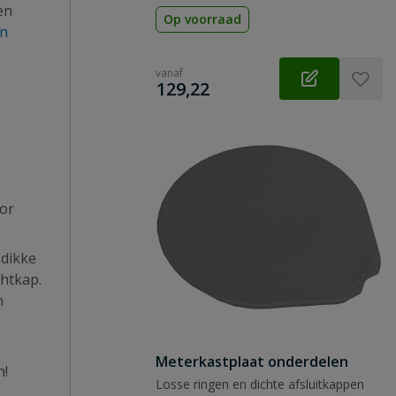
en
Op voorraad
en
vanaf
€
129,22
or
 dikke
chtkap.
n
Meterkastplaat onderdelen
n!
Losse ringen en dichte afsluitkappen