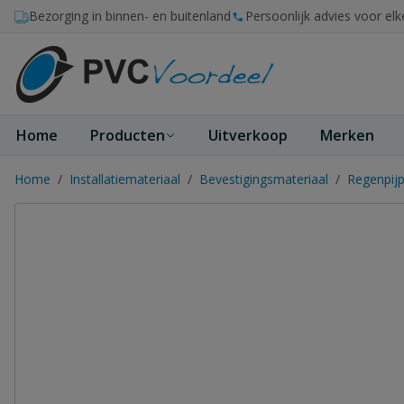
Ga naar de inhoud
Bezorging in binnen- en buitenland
Persoonlijk advies voor elk
Home
Producten
Uitverkoop
Merken
Home
/
Installatiemateriaal
/
Bevestigingsmateriaal
/
Regenpijp