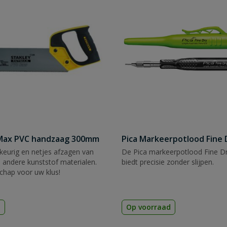
tMax PVC handzaag 300mm
Pica Markeerpotlood Fine 
eurig en netjes afzagen van
De Pica markeerpotlood Fine Dr
 andere kunststof materialen.
biedt precisie zonder slijpen.
chap voor uw klus!
d
Op voorraad