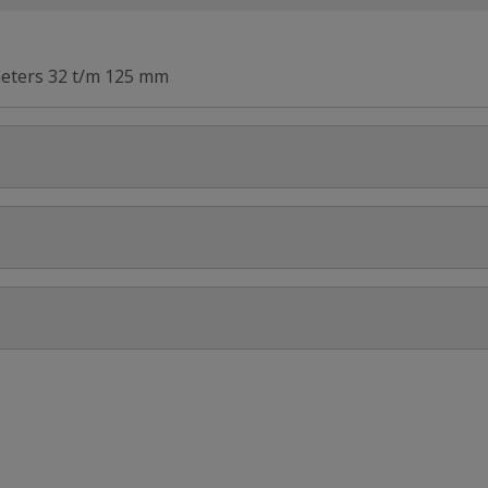
meters 32 t/m 125 mm
Stel jouw
elmontage van afvoerbuizen en regenpijpen