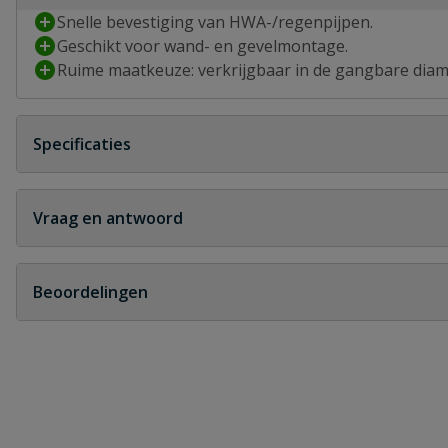
Snelle bevestiging van HWA-/regenpijpen.
Geschikt voor wand- en gevelmontage.
Ruime maatkeuze: verkrijgbaar in de gangbare dia
Specificaties
Draadaansluiting
M7
Vraag en antwoord
Diameter
50 mm
Geen vragen
Beoordelingen
Kleur
grijs
Heb je zelf ook een vraag over dit product?
Geschikt voor
wand- en gev
Schrijf zelf een beoordeling
Materiaal
PP
Je beoordeelt:
Nicoll buisklem M7 lichtgrijs 50 mm
Merknaam
Nicoll