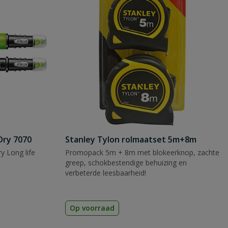
Dry 7070
Stanley Tylon rolmaatset 5m+8m
y Long life
Promopack 5m + 8m met blokeerknop, zachte
greep, schokbestendige behuizing en
verbeterde leesbaarheid!
Op voorraad