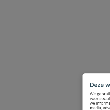
Deze w
We gebruik
voor socia
we informa
media, adv