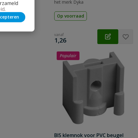
het merk Dyka
erzameld
id
.
Op voorraad
cepteren
vanaf
€
1,26
Populair
BIS klemnok voor PVC beugel