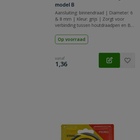
model B
Aansluiting: binnendraad | Diameter: 6
& 8 mm | Kleur: grijs | Zorgt voor
verbinding tussen houtdraadpen en BIS
beugel
Op voorraad
vanaf
€
1,36