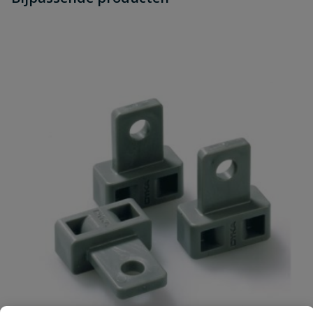
Schrijf zelf een beoordeling
dit product?
wand- en gevelmontage van
Geschikt voor
afvoerbuizen en regenpijpen
Je beoordeelt:
Nicoll buisklem M7 lichtgrijs 80 mm
Materiaal
PP
Uw waardering:
Merknaam
Nicoll
Naam
Samenvatting
Beoordeling