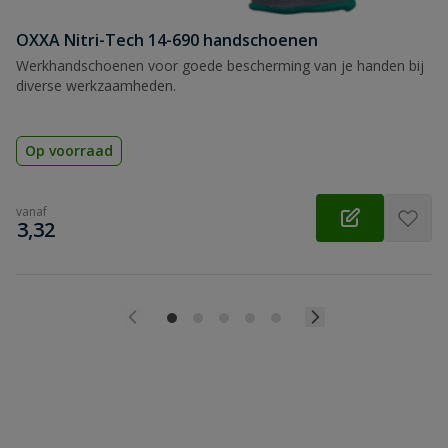
OXXA Nitri-Tech 14-690 handschoenen
Werkhandschoenen voor goede bescherming van je handen bij
diverse werkzaamheden.
Op voorraad
vanaf
€
3,32