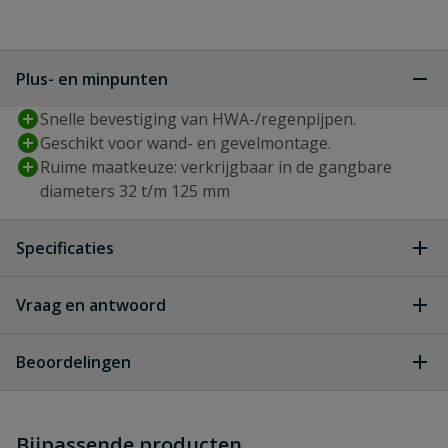
Plus- en minpunten
Snelle bevestiging van HWA-/regenpijpen.
Geschikt voor wand- en gevelmontage.
Ruime maatkeuze: verkrijgbaar in de gangbare
diameters 32 t/m 125 mm
Specificaties
Draadaansluiting
M7
Vraag en antwoord
Geen vragen
Diameter
80 mm
Beoordelingen
Kleur
grijs
Heb je zelf ook een vraag over
Stel jouw
Bijpassende producten
vraag