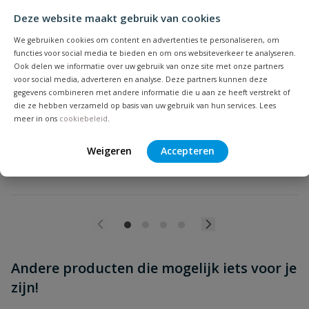
Deze website maakt gebruik van cookies
Beoordeling versturen
We gebruiken cookies om content en advertenties te personaliseren, om
DYKA montage oog
functies voor social media te bieden en om ons websiteverkeer te analyseren.
Dyka montage oog, voor het bevestigen van de dyka beugels
Ook delen we informatie over uw gebruik van onze site met onze partners
aan houtdraapen of draadeind
voor social media, adverteren en analyse. Deze partners kunnen deze
gegevens combineren met andere informatie die u aan ze heeft verstrekt of
die ze hebben verzameld op basis van uw gebruik van hun services. Lees
Op voorraad
meer in ons
cookiebeleid
.
Weigeren
Accepteren
vanaf
€
1,00
Andere producten die mogelijk iets voor je
zijn!