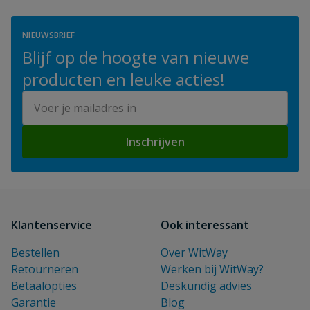
NIEUWSBRIEF
Blijf op de hoogte van nieuwe
producten en leuke acties!
E-mailadres
Inschrijven
Klantenservice
Ook interessant
Bestellen
Over WitWay
Retourneren
Werken bij WitWay?
Betaalopties
Deskundig advies
Garantie
Blog