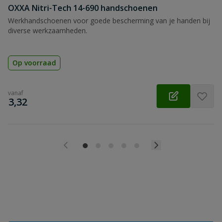
OXXA Nitri-Tech 14-690 handschoenen
Werkhandschoenen voor goede bescherming van je handen bij
diverse werkzaamheden.
Op voorraad
vanaf
€
3,32