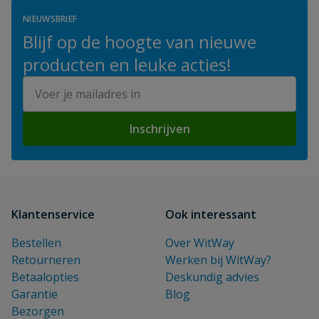
NIEUWSBRIEF
Blijf op de hoogte van nieuwe
producten en leuke acties!
E-mailadres
Inschrijven
Klantenservice
Ook interessant
Bestellen
Over WitWay
Retourneren
Werken bij WitWay?
Betaalopties
Deskundig advies
Garantie
Blog
Bezorgen