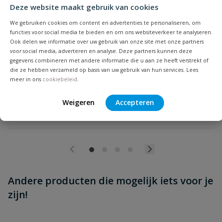
Deze website maakt gebruik van cookies
Beoordeling versturen
DYKA montage oog
We gebruiken cookies om content en advertenties te personaliseren, om
functies voor social media te bieden en om ons websiteverkeer te analyseren.
Dyka montage oog, voor het bevestigen van de dyka beugels
Ook delen we informatie over uw gebruik van onze site met onze partners
aan houtdraapen of draadeind
voor social media, adverteren en analyse. Deze partners kunnen deze
gegevens combineren met andere informatie die u aan ze heeft verstrekt of
Op voorraad
die ze hebben verzameld op basis van uw gebruik van hun services. Lees
meer in ons
cookiebeleid
.
vanaf
Weigeren
Accepteren
€
1,00
Andere producten die mogelijk iets voor je
zijn!