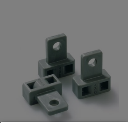
afvoerbuizen en regenpijpen
Je beoordeelt:
Nicoll buisklem M7 lichtgrijs 90 mm
Materiaal
PP
Uw waardering:
Merknaam
Nicoll
Naam
Samenvatting
Beoordeling