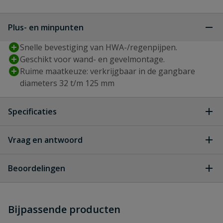
Plus- en minpunten
Snelle bevestiging van HWA-/regenpijpen.
Geschikt voor wand- en gevelmontage.
Ruime maatkeuze: verkrijgbaar in de gangbare
diameters 32 t/m 125 mm
Specificaties
Draadaansluiting
M7
Vraag en antwoord
Geen vragen
Diameter
90 mm
Beoordelingen
Kleur
grijs
Heb je zelf ook een vraag over
Stel jouw
Bijpassende producten
Schrijf zelf een beoordeling
vraag
dit product?
wand- en gevelmontage van
Geschikt voor