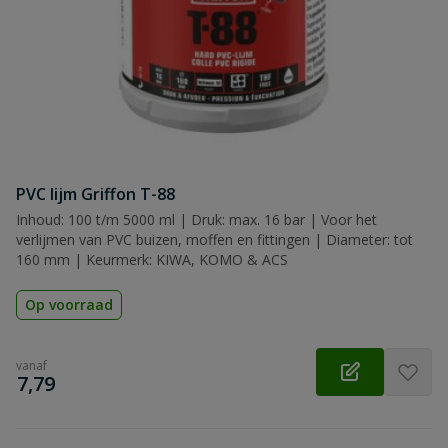
Beoordeling
Beoordeling versturen
PVC lijm Griffon T-88
Inhoud: 100 t/m 5000 ml | Druk: max. 16 bar | Voor het
verlijmen van PVC buizen, moffen en fittingen | Diameter: tot
160 mm | Keurmerk: KIWA, KOMO & ACS
Op voorraad
vanaf
€
7,79