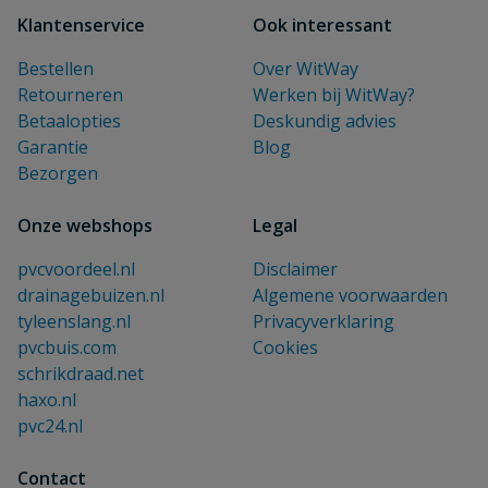
Klantenservice
Ook interessant
Bestellen
Over WitWay
Retourneren
Werken bij WitWay?
Betaalopties
Deskundig advies
Garantie
Blog
Bezorgen
Onze webshops
Legal
pvcvoordeel.nl
Disclaimer
drainagebuizen.nl
Algemene voorwaarden
tyleenslang.nl
Privacyverklaring
pvcbuis.com
Cookies
schrikdraad.net
haxo.nl
pvc24.nl
Contact