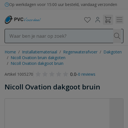
Ga naar de inhoud
Bezorging in binnen- en buitenland
Op werkdagen voor 15:00 uur besteld, vandaag verzonden
Home
/
Installatiemateriaal
/
Regenwaterafvoer
/
Dakgoten
/
Nicoll Ovation bruin dakgoten
/
Nicoll Ovation dakgoot bruin
0.0
-
Artikel 1005270
0 reviews
Nicoll Ovation dakgoot bruin