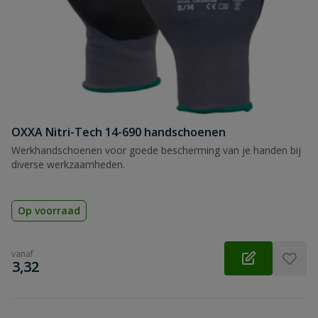
OXXA Nitri-Tech 14-690 handschoenen
Werkhandschoenen voor goede bescherming van je handen bij
diverse werkzaamheden.
Op voorraad
vanaf
€
3,32