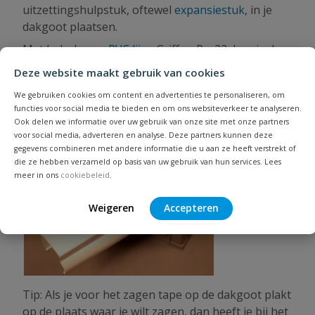
uitzettingshulpstuk, oftewel
expansiestuk
, in je
dakgoot plaatsen.
Met behulp van
PVC lijm
, Griffon Ru-22, kun je de
hulpstukken aan het gootdeel bevestigen.
Deze website maakt gebruik van cookies
Als je niet de gehele lengte van je goot nodig heeft,
We gebruiken cookies om content en advertenties te personaliseren, om
kun je de gootlengte afzagen. Je zaagt dan als
functies voor social media te bieden en om ons websiteverkeer te analyseren.
eerste in de onderzijde van je dakgoot, zodat je
Ook delen we informatie over uw gebruik van onze site met onze partners
voor social media, adverteren en analyse. Deze partners kunnen deze
voldoende houvast houdt tijdens het zagen.
gegevens combineren met andere informatie die u aan ze heeft verstrekt of
die ze hebben verzameld op basis van uw gebruik van hun services. Lees
meer in ons
cookiebeleid
.
Weigeren
Accepteren
Tip: Als je voor het zagen tape op de dakgoot plakt
op de plaats waar je wilt zagen, dan heeft je bij het