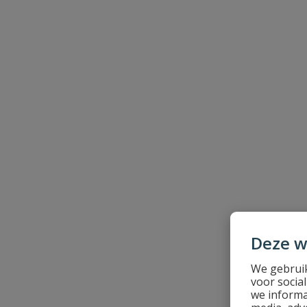
Beoordeling versturen
Deze w
We gebruik
voor socia
we informa