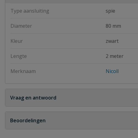
Type aansluiting
spie
Diameter
80 mm
Kleur
zwart
Lengte
2 meter
Merknaam
Nicoll
Vraag en antwoord
Geen vragen
Beoordelingen
Heb je zelf ook een vraag over dit product?