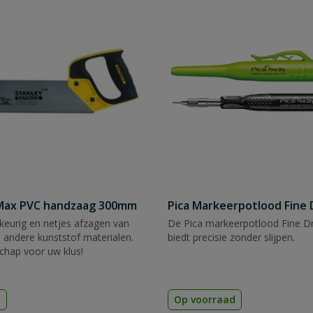
tMax PVC handzaag 300mm
Pica Markeerpotlood Fine 
eurig en netjes afzagen van
De Pica markeerpotlood Fine Dr
 andere kunststof materialen.
biedt precisie zonder slijpen.
chap voor uw klus!
d
Op voorraad