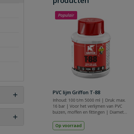
producten
Populair
PVC lijm Griffon T-88
Inhoud: 100 t/m 5000 ml | Druk: max.
16 bar | Voor het verlijmen van PVC
buizen, moffen en fittingen | Diameter:
tot 160 mm | Keurmerk: KIWA, KOMO
& ACS
Op voorraad
 vraag