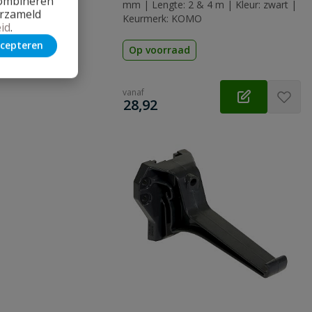
combineren
mm | Lengte: 2 & 4 m | Kleur: zwart |
erzameld
Keurmerk: KOMO
id
.
cepteren
Op voorraad
vanaf
€
28,92