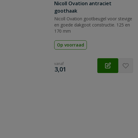
Nicoll Ovation antraciet
goothaak
Nicoll Ovation gootbeugel voor stevige
en goede dakgoot constructie. 125 en
170 mm
Op voorraad
vanaf
€
3,01