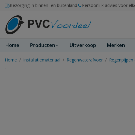
Ga naar de inhoud
Bezorging in binnen- en buitenland
Persoonlijk advies voor elk
Home
Producten
Uitverkoop
Merken
Home
/
Installatiemateriaal
/
Regenwaterafvoer
/
Regenpijpen 