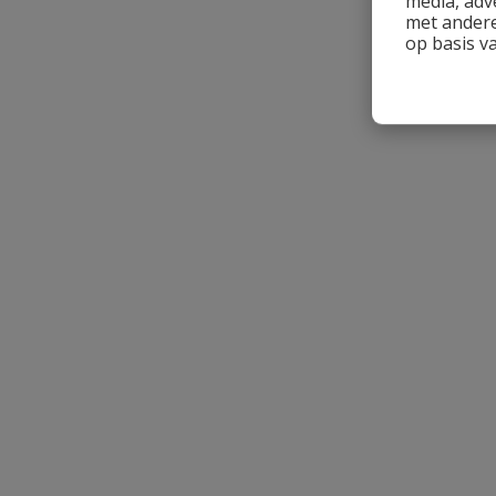
media, adv
met andere
op basis v